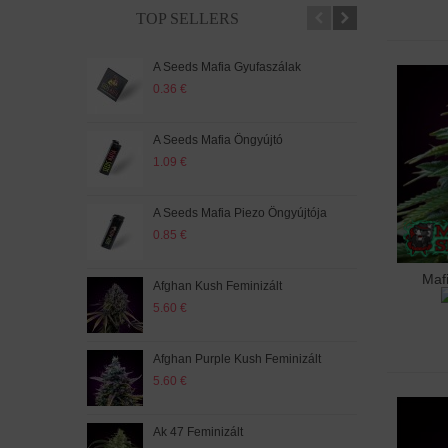
TOP SELLERS
A Seeds Mafia Gyufaszálak
Amne
0.36 €
5.20
A Seeds Mafia Öngyújtó
Amne
1.09 €
5.60
A Seeds Mafia Piezo Öngyújtója
Auto
0.85 €
5.60
Maf
Hoz
Afghan Kush Feminizált
Auto
5.60 €
5.20
Afghan Purple Kush Feminizált
Auto
5.60 €
5.20
Ak 47 Feminizált
Auto