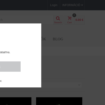
Login
INFORMÁCIÓ
0
0.00 €
Search
Cart
GVAK
KIEGÉSZÍTŐK
BLOG
ntartva.
k
ot
.
Rendezés iszerint
--