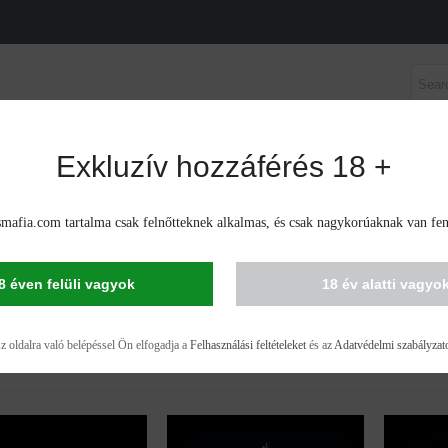
Exkluzív hozzáférés 18 +
VAK
FEMINIZÁLT AUTOVIRÁGZÓ MAGVAK
CBD MA
mafia.com tartalma csak felnőtteknek alkalmas, és csak nagykorúaknak van fen
IS SEEDS IN KYUSTENDIL
8 éven felüli vagyok
18 év alatti vagyo
lenítése - 53 elemek 53
z oldalra való belépéssel Ön elfogadja a
Felhasználási feltételeket
és az
Adatvédelmi szabályzat