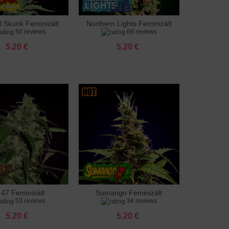
l Skunk Feminizált
Northern Lights Feminizált
adás a kosárhoz
Hozzáadás a kosárhoz
50 reviews
69 reviews
5.20 €
5.20 €
 47 Feminizált
Somango Feminizált
adás a kosárhoz
Hozzáadás a kosárhoz
53 reviews
34 reviews
5.20 €
5.20 €