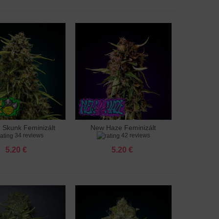
Skunk Feminizált
New Haze Feminizált
adás a kosárhoz
Hozzáadás a kosárhoz
34 reviews
42 reviews
5.20 €
5.20 €