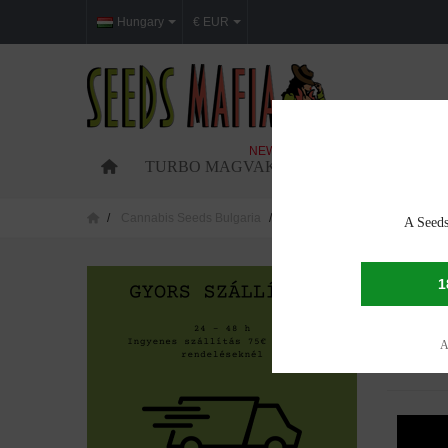
Hungary
€ EUR
NEW
TURBO MAGVAK
FEMINIZÁLT MAG
Cannabis Seeds Bulgaria
Cannabis seeds in Kyustendil
A Seeds
CANNAB
1
A 1 megje
A