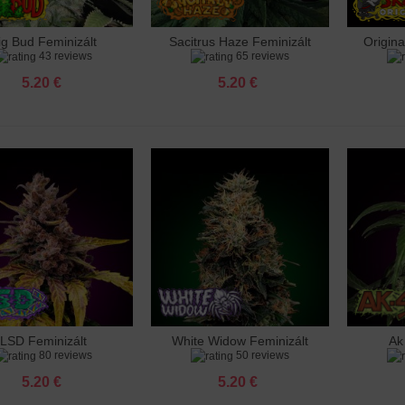
ig Bud Feminizált
Sacitrus Haze Feminizált
Origina
záadás a kosárhoz
Hozzáadás a kosárhoz
Hozzá
43 reviews
65 reviews
5.20 €
5.20 €
LSD Feminizált
White Widow Feminizált
Ak
záadás a kosárhoz
Hozzáadás a kosárhoz
Hozzá
80 reviews
50 reviews
5.20 €
5.20 €