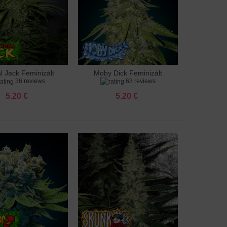
al Jack Feminizált
Moby Dick Feminizált
adás a kosárhoz
Hozzáadás a kosárhoz
36 reviews
63 reviews
5.20 €
5.20 €