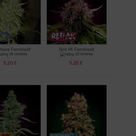
Haze Feminizált
Red AK Feminizált
adás a kosárhoz
Hozzáadás a kosárhoz
39 reviews
50 reviews
5.20 €
5.20 €