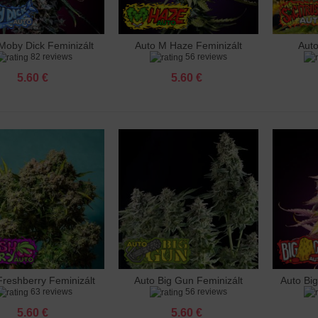
 Ak 47 Feminizált
 €
Moby Dick Feminizált
Auto M Haze Feminizált
Aut
záadás a kosárhoz
Hozzáadás a kosárhoz
Hozzá
82 reviews
56 reviews
 Wedding Cake Feminizált
 €
5.60 €
5.60 €
ze Feminizált
 €
 Big Bud Feminizált
 €
 Blueberry Feminizált
 €
dy Beast Feminizált
 €
Freshberry Feminizált
Auto Big Gun Feminizált
Auto Bi
záadás a kosárhoz
Hozzáadás a kosárhoz
Hozzá
63 reviews
56 reviews
5.60 €
5.60 €