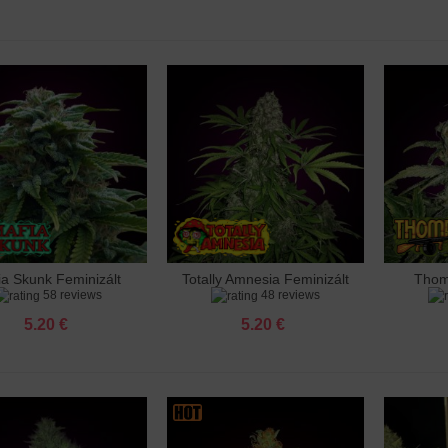
sia Feminizált
 €
sia X3 Turbo Feminizált
 €
 Afghan Kush Feminizált
 €
ia Skunk Feminizált
Totally Amnesia Feminizált
Thom
záadás a kosárhoz
Hozzáadás a kosárhoz
Hozzá
 Ak 47 Feminizált
58 reviews
48 reviews
 €
5.20 €
5.20 €
 Amnesia Feminizált
 €
 Amnesia X3 Feminizált