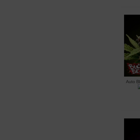
Auto B
Hoz