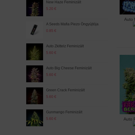
New Haze Feminizált
Auto
5.20 €
5.20
Auto 
Hoz
A Seeds Mafia Piezo Öngyújtója
Auto
0.85 €
5.60
Auto Zkittelz Feminizált
M Ha
5.60 €
5.60
Auto Big Cheese Feminizált
Auto
5.60 €
5.20
Green Crack Feminizált
Auto
5.60 €
5.20
Gunmango Feminizált
Bloo
5.60 €
5.60
Auto 
Hoz