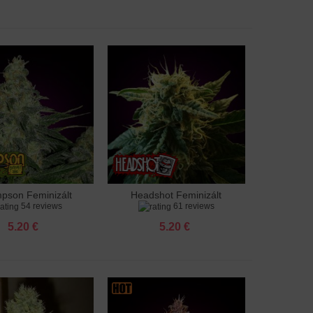
pson Feminizált
Headshot Feminizált
adás a kosárhoz
Hozzáadás a kosárhoz
54 reviews
61 reviews
5.20 €
5.20 €