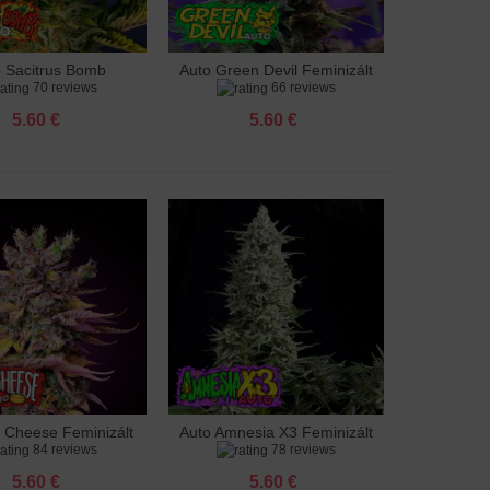
o Sacitrus Bomb
Auto Green Devil Feminizált
adás a kosárhoz
Hozzáadás a kosárhoz
70 reviews
66 reviews
Feminizált
5.60 €
5.60 €
g Cheese Feminizált
Auto Amnesia X3 Feminizált
adás a kosárhoz
Hozzáadás a kosárhoz
84 reviews
78 reviews
5.60 €
5.60 €