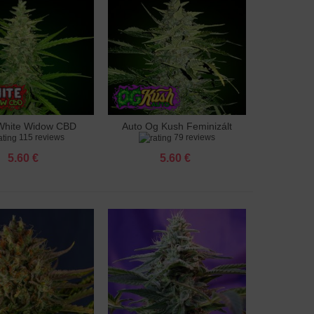
White Widow CBD
Auto Og Kush Feminizált
adás a kosárhoz
Hozzáadás a kosárhoz
115 reviews
79 reviews
Feminizált
5.60 €
5.60 €