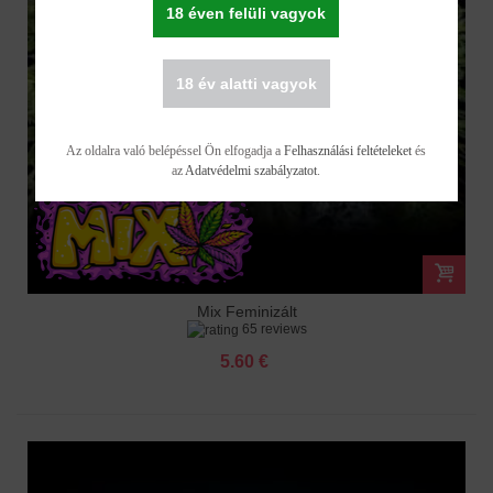
18 éven felüli vagyok
18 év alatti vagyok
Az oldalra való belépéssel Ön elfogadja a
Felhasználási feltételeket
és
az
Adatvédelmi szabályzatot
.
Mix Feminizált
65 reviews
5.60 €