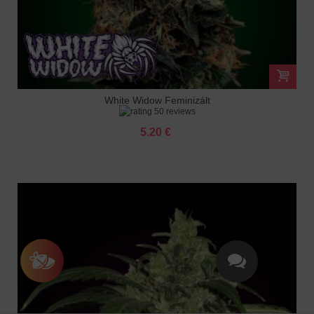
White Widow Feminizált
50 reviews
5.20 €