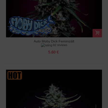
Auto Moby Dick Feminizált
82 reviews
5.60 €