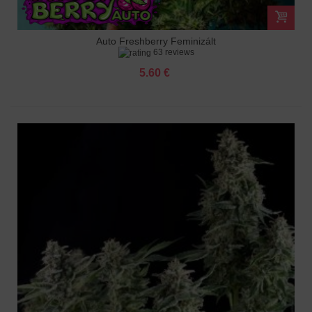
Auto Freshberry Feminizált
63 reviews
5.60 €