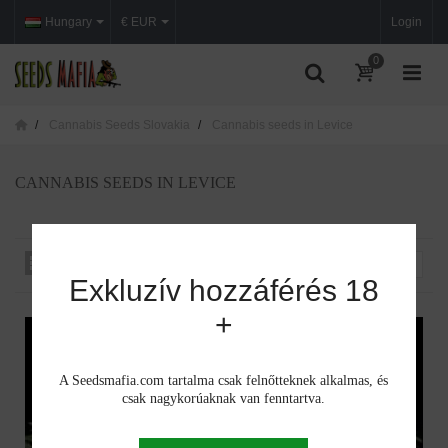
Hungary
€ EUR
Login
0
Cannabis Seeds Slovakia
Cannabis seeds in Levice
CANNABIS SEEDS IN LEVICE
Rendezés iszerint
--
Exkluzív hozzáférés 18
+
A Seedsmafia.com tartalma csak felnőtteknek alkalmas, és
csak nagykorúaknak van fenntartva.