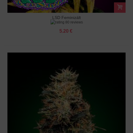
LSD Feminizált
80 reviews
5.20 €