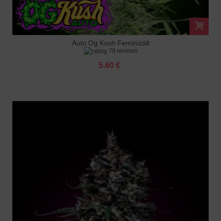
Auto Og Kush Feminizált
79 reviews
5.60 €