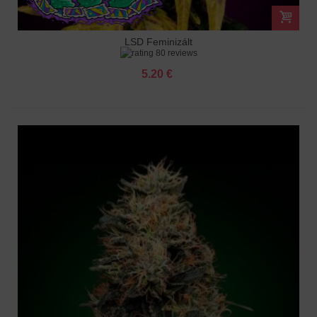
LSD Feminizált
80 reviews
5.20 €