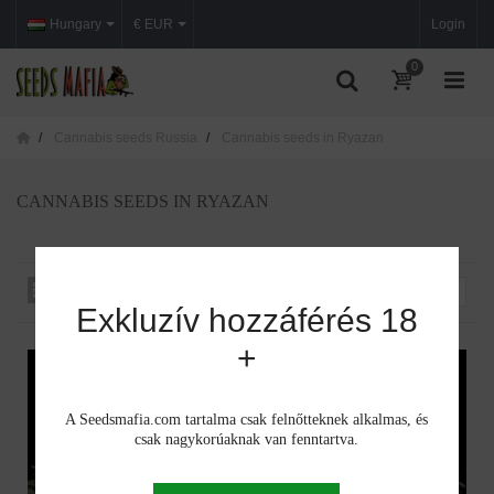
Hungary
€ EUR
Login
0
Cannabis seeds Russia
Cannabis seeds in Ryazan
CANNABIS SEEDS IN RYAZAN
Rendezés iszerint
--
Exkluzív hozzáférés 18
+
A Seedsmafia.com tartalma csak felnőtteknek alkalmas, és
csak nagykorúaknak van fenntartva.