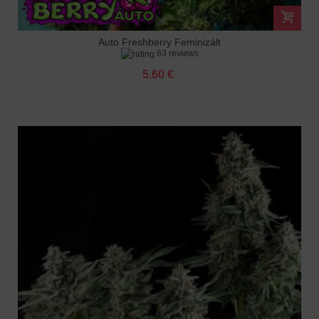
Auto Freshberry Feminizált
63 reviews
5.60 €