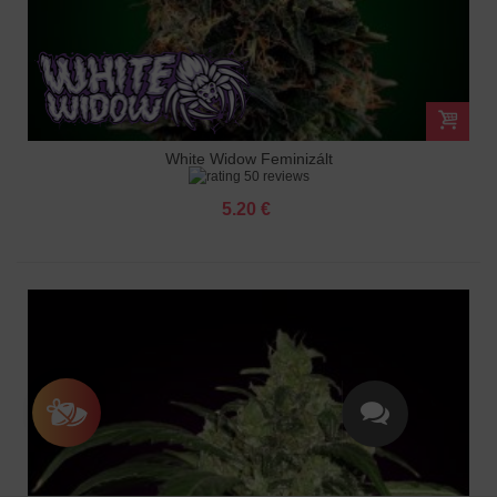
White Widow Feminizált
50 reviews
5.20 €