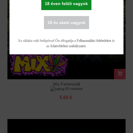
18 éven felüli vagyok
18 év alatti vagyok
Az oldalra való belépéssel Ön elfogadja a
Felhasználási feltételeket
és
az
Adatvédelmi szabályzatot
.
Mix Feminizált
65 reviews
5.60 €