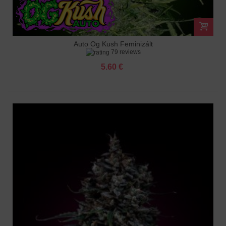
Auto Og Kush Feminizált
79 reviews
5.60 €