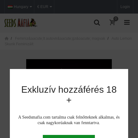
Hungary
€ EUR
Login
0
Feminiz&aacute;lt autovir&aacute;gz&oacute; magvak
Auto Lemon
Skunk Feminizált
Exkluzív hozzáférés 18
+
A Seedsmafia.com tartalma csak felnőtteknek alkalmas, és
csak nagykorúaknak van fenntartva.