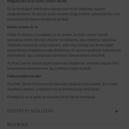
Hogyan néz ki az Auto Lemon Skunk
Ez az önvirágzó marihuána alacsonyan növő változata, egyedi
megjelenéssel. Az ideális alakú levelek világoszöldre színeződnek, a kis
kúpokat pedig fagyos kristályok borítják.
Hatás, aroma és íz
A fajta fő előnye a csodálatos íz és aroma. Az Auto Lemon Skunk
kannabisz élénk citrusos utóízzel rendelkezik, egy csipetnyi citrommal.
Tökéletes választás azok számára, akik még mindig egy finom fajtát
keresnek párologtatásra vagy füstölésre. Az aroma rendkívül kellemes és
nem feltűnő, így a dohányos bármilyen környezetben élvezheti.
Az Auto Lemon Skunk egyike azoknak a fajtáknak, amelyek magas THC-
tartalommal rendelkeznek, így erőteljes hatást biztosít.
Felhasználási terület
A Lemon Skunk Feminized jó választás terápiás használatra. Ez a fajta
segíthet a stressz, a fájdalom és az álmatlanság oldásában.
Próbálja ki ezt a fajtát, és élvezze élénk ízét és aromáját!
FIZETÉS ÉS SZÁLLÍTÁS
REVIEWS