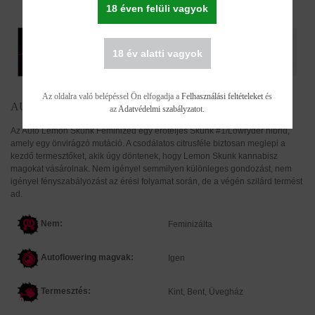
18 éven felüli vagyok
18 év alatti vagyok
Az oldalra való belépéssel Ön elfogadja a
Felhasználási feltételeket
és
AUTO LEMON SKUNK FEMINIZÁLT
az
Adatvédelmi szabályzatot
.
Az Auto Lemon Skunk Feminized egy erőteljes Skunk #1/Lowryder hibrid,
amely egy önvirágzó mutáció. A csodálatos citrusféle biztosan meglepi a
kezdő termesztőket, akik úgy döntenek, hogy Lemon Skunk kannabisz
magokat vásárolnak. Nem igényel semmilyen különleges gondozást, nem
igényel fényszabályozást az érési folyamat során, de a végén szilárd termést
ad.
Nem:
Feminizálta
Autoflowering magvak:
Igen
Termesztés:
Kint, Bent, Üvegház