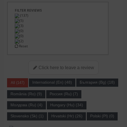
FILTER REVIEWS
(137)
(5)
(3)
(0)
(0)
(2)
Reset
Click here to leave a review
International (En) (48)
България (Bg) (18)
All (147)
România (Ro) (9)
Россия (Ru) (7)
Молдова (Ru) (4)
Hungary (Hu) (34)
Slovensko (Sk) (1)
Hrvatski (Hr) (26)
Polski (Pl) (0)