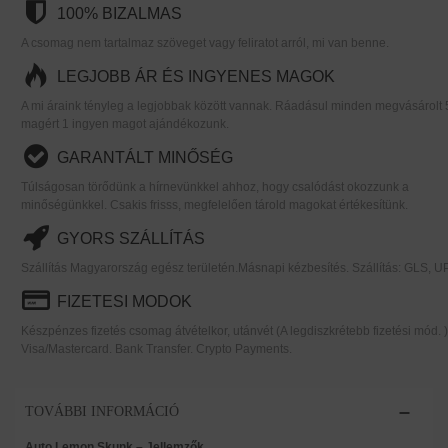
100% BIZALMAS
A csomag nem tartalmaz szöveget vagy feliratot arról, mi van benne.
LEGJOBB ÁR ÉS INGYENES MAGOK
A mi áraink tényleg a legjobbak között vannak. Ráadásul minden megvásárolt 
magért 1 ingyen magot ajándékozunk.
GARANTÁLT MINŐSÉG
Túlságosan törődünk a hírnevünkkel ahhoz, hogy csalódást okozzunk a
minőségünkkel. Csakis frisss, megfelelően tárold magokat értékesítünk.
GYORS SZÁLLÍTÁS
Szállítás Magyarország egész területén.Másnapi kézbesítés. Szállítás: GLS, U
FIZETESI MODOK
Készpénzes fizetés csomag átvételkor, utánvét (A legdiszkrétebb fizetési mód. )
Visa/Mastercard. Bank Transfer. Crypto Payments.
TOVÁBBI INFORMÁCIÓ
Auto Lemon Skunk – Jellemzők