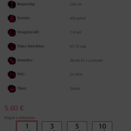
Magasság:
140 cm
Termés:
450 gr/m2
Virágzási idő:
7-8 hét
Teljes életciklus:
63-70 nap
Genetika:
Skunk #1 x Lowryder
THC:
24-26%
Típus:
Sativa
5.60 €
Magok a dobozban