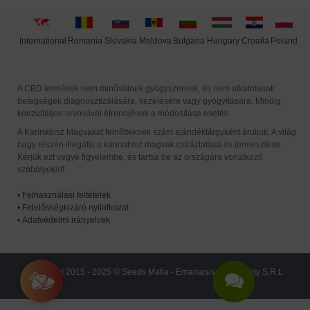
International
Moldova
Hungary
Poland
Slovakia
Romania
Bulgaria
Croatia
A CBD termékek nem minősülnek gyógyszernek, és nem alkalmasak
betegségek diagnosztizálására, kezelésére vagy gyógyítására. Mindig
konzultáljon orvosával étrendjének a módosítása esetén.
A Kannabisz Magvakat felnőtteknek szánt ajándéktárgyként áruljuk. A világ
nagy részén illegális a kannabisz magvak csíráztatása és termesztése.
Kérjük ezt vegye figyelembe, és tartsa be az országára vonatkozó
szabályokat!
•
Felhasználási feltételek
•
Felelősségkizáró nyilatkozat
•
Adatvédelmi irányelvek
Copyright 2015 - 2025 © Seeds Mafia - Emanaisis Community S.R.L