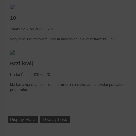
10
Tomislav S. on 2026-05-30
Very nice. For me were i live in mediteran is a lot of flowers . Top
Brzi kralj
Darko Č. on 2026-05-28
Ma fantazija cista, od rasta otpornosti i preukusan! Za svaku pohvalu i
preporuku
Display More
Display Less