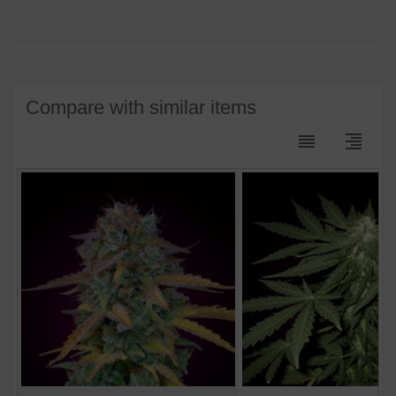
Compare with similar items
reorder
format_align_right