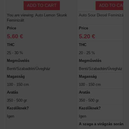
ADD TO CART
ADD TO CART
You are viewing: Auto Lemon Skunk
Auto Sour Diesel Feminizált
Feminizált
Price
Price
5.60 €
5.20 €
THC
THC
25 - 30 %
20 - 25 %
Megművelés
Megművelés
Benti/Szabadtéri/Üvegház
Benti/Szabadtéri/Üvegház
Magasság
Magasság
100 - 150 cm
100 - 150 cm
Aratás
Aratás
350 - 500 gr.
350 - 500 gr.
Kezdőknek?
Kezdőknek?
Igen
Igen
A szaga a virágzás során