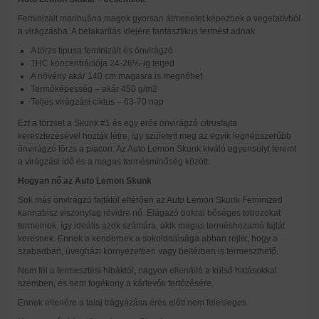
Feminizált marihuána magok gyorsan átmenetet képeznek a vegetatívból
a virágzásba. A betakarítás idejére fantasztikus termést adnak.
A törzs típusa feminizált és önvirágzó
THC koncentrációja 24-26%-ig terjed
A növény akár 140 cm magasra is megnőhet
Termőképesség – akár 450 g/m2
Teljes virágzási ciklus – 63-70 nap
Ezt a törzset a Skunk #1 és egy erős önvirágzó citrusfajta
keresztezésével hozták létre, így született meg az egyik legnépszerűbb
önvirágzó törzs a piacon. Az Auto Lemon Skunk kiváló egyensúlyt teremt
a virágzási idő és a magas termésminőség között.
Hogyan nő az Auto Lemon Skunk
Sok más önvirágzó fajtától eltérően az Auto Lemon Skunk Feminized
kannabisz viszonylag rövidre nő. Elágazó bokrai bőséges tobozokat
termelnek, így ideális azok számára, akik magas terméshozamú fajtát
keresnek. Ennek a kendernek a sokoldalúsága abban rejlik, hogy a
szabadban, üvegházi környezetben vagy beltérben is termeszthető.
Nem fél a termesztési hibáktól, nagyon ellenálló a külső hatásokkal
szemben, és nem fogékony a kártevők fertőzésére.
Ennek ellenére a talaj trágyázása érés előtt nem felesleges.