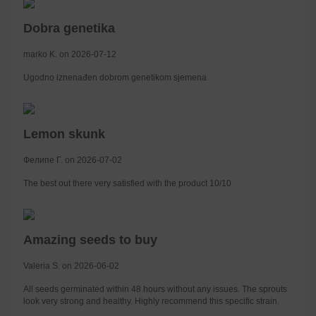
Dobra genetika
marko K. on 2026-07-12
Ugodno iznenađen dobrom genetikom sjemena
Lemon skunk
Фелипе Г. on 2026-07-02
The best out there very satisfied with the product 10/10
Amazing seeds to buy
Valeria S. on 2026-06-02
All seeds germinated within 48 hours without any issues. The sprouts
look very strong and healthy. Highly recommend this specific strain.