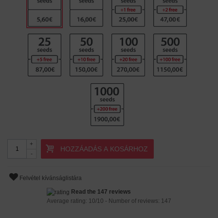
+
HOZZÁADÁS A KOSÁRHOZ
-
Felvétel kívánságlistára
Read the 147 reviews
Average rating:
10
/
10
- Number of reviews:
147