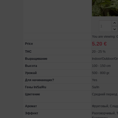
You are viewing:
5.20 €
Price
THC
20 - 25 %
Выращивание
Indoor/Outdoor/G
Высота
100 - 150 cm
Урожай
500 - 800 gr.
Для начинающих?
Yes
Гены In/Sa/Ru
Sa/In
Цветение
Средний период
Аромат
Фруктовый, Слад
Эффект
Разговорчивый, 