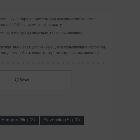
льственных лабораториях самыми лучшими «поварами».
коло 50-100 сантиметров в высоту.
улярным как среди опытных, так и начинающих
 сатива, вызывает успокаивающие и окрыляющие эффекты,
ители должны быть очень осторожны при использовании
Reset
Hungary (Hu) (2)
Slovensko (Sk) (0)