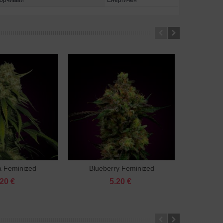
ворчивый
Енергичен
 Feminized
Blueberry Feminized
New H
В корзину
В корзину
.20 €
5.20 €