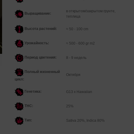
в открытом/закрытом грунте,
Выращивание:
теплица
Высота растений:
≈ 50 - 100 cm
Урожайность:
≈ 500 - 600 gr m2
Период цветения:
8 - 9 недель
Полный жизненный
Октября
цикл:
Генетика
:
G13 x Hawaiian
THC:
25%
Тип:
Sativa 20%, Indica 80%