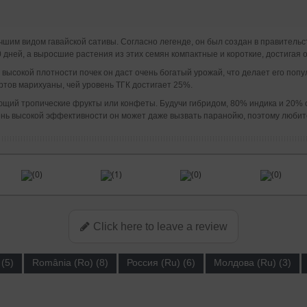
учшим видом гавайской сативы. Согласно легенде, он был создан в правите
дней, а выросшие растения из этих семян компактные и короткие, достигая о
 высокой плотности почек он даст очень богатый урожай, что делает его поп
ртов марихуаны, чей уровень ТГК достигает 25%.
ющий тропические фрукты или конфеты. Будучи гибридом, 80% индика и 20%
очень высокой эффективности он может даже вызвать паранойю, поэтому люб
(0)
(1)
(0)
(0)
Click here to leave a review
(5)
România (Ro) (8)
Россия (Ru) (6)
Молдова (Ru) (3)