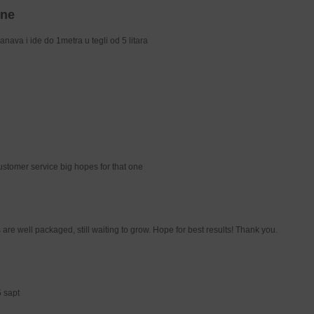
ine
anava i ide do 1metra u tegli od 5 litara
ustomer service big hopes for that one
are well packaged, still waiting to grow. Hope for best results! Thank you.
5 sapt