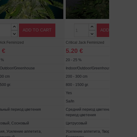
ADD TO CART
ADD TO CART
ick Feminized
Critical Jack Feminized
 €
5.20 €
5 %
20 - 25 %
/Outdoor/Greenhouse
Indoor/Outdoor/Greenhouse
300 cm
200 - 300 cm
500 gr.
800 - 1500 gr.
Yes
Sa/In
льный период цветения
Средний период цветения, Длительный
период цветения
совый, Сосновый
Цитрусовый
я, Усиление аппетита,
Усиление аппетита, Творческий подъем,