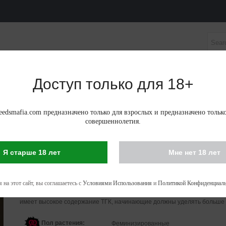
Доступ только для 18+
НЫЕ СЕМЕНА
АВТОЦВЕТУЩИЕ ФЕМИНИЗИРОВАНН
edsmafia.com предназначено только для взрослых и предназначено тольк
совершеннолетия.
Я старше 18 лет
Мне нет 18 лет
G13 HAZE FEMINIZED
G13 Haze Feminized - это сорт каннабиса с фантастической плотность
 на этот сайт, вы соглашаетесь с
Условиями Использования
и
Политикой Конфиденциаль
продуктивностью почек. Дает богатые урожаи с фруктовым и пряным 
который вызывает сильные, мозговые и эйфорические эффекты. Поско
имеет высокое содержание ТГК, начинающие должны уделять больше
Пол растения:
Феминизированные