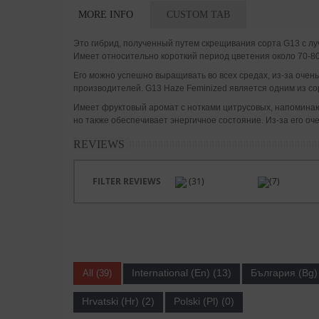
MORE INFO
CUSTOM TAB
Это гибрид, полученный путем скрещивания сорта G13 с л
Имеет относительно короткий период цветения около 70-80 
Его можно успешно выращивать во всех средах, из-за очень
производителей. G13 Haze Feminized является одним из со
Имеет фруктовый аромат с нотками цитрусовых, напомина
но также обеспечивает энергичное состояние. Из-за его 
REVIEWS
FILTER REVIEWS
(31)
(7)
International (En) (13)
България (Bg) 
All (39)
Hrvatski (Hr) (2)
Polski (Pl) (0)