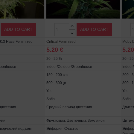
ADD TO CART
ADD TO CART
 G13 Haze Feminized
Critical Feminized
Moby D
5.20 €
5.20
20 - 25 %
20 - 2
reenhouse
Indoor/Outdoor/Greenhouse
Indoor
150 - 200 cm
200 - 
500 - 800 gr.
800 - 1
Yes
Yes
Sa/In
Sa/In
 цветения
Средний период цветения
Длите
кий
Фруктовый, Цветочный, Земляной
Цитру
Творческий подъем,
Эйфория, Счастье
Эйфори