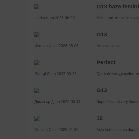
G13 haze femin
marko k. on 2026-08-03
Velik urod, dosta se razgr
G13
Ивелин И. on 2026-05-06
Новата сила
Perfect
Georgi G. on 2025-03-26
Quick delivery,excelent c
G13
Димитър Д. on 2025-03-17
Super fast delivery.Seeds 
10
Craciun C. on 2025-01-30
Asta trebuie taiata dupa 