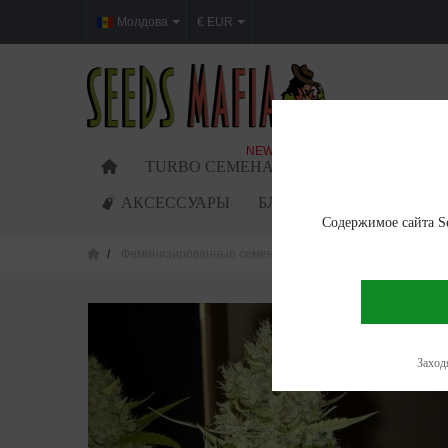
Молдова
€ EUR
NEW
TURBO СЕМЕНА
ФЕМИНИЗИРОВАН
АКСЕССУАРЫ
БЛОГ
Содержимое сайта Se
Феминизированные семена
G13 Haze Feminized
Заходя