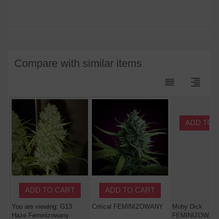
Compare with similar items
reorder
format_align_right
ADD TO 
ADD TO CART
ADD TO CART
You are viewing: G13
Critical FEMINIZOWANY
Moby Dick
Haze Feminizowany
FEMINIZOWAN