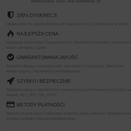
Średnia ocena:
10
/
10
- Ilość komentarzy:
39
100% DYSKRECJI
Opakowanie nie zawiera tekstów ani napisów o tym, co znajduje się w środku.
NAJLEPSZA CENA
Naprawdę mamy jedne z najlepszych cen. Dodatkowo za każde 5 zakupionyc
nasion oferujemy 1 gratis.
GWARANTOWANA JAKOŚĆ
Za bardzo dbamy o nasz wizerunek, aby zawieść Cię jakością. Mamy tylko
świeże nasiona, odpowiednio przechowywane.
SZYBKO I BEZPIECZNIE
Współpracujemy z najszybszymi i najskuteczniejszymi kurierami w Europie i n
świecie. GLS, UPS, DHL, POST...
METODY PŁATNOŚCI
Płatność za pobraniem (najbardziej dyskretna opcja płatności). Visa/Mastercar
Przelew bankowy. Płatności kryptowalutowe.