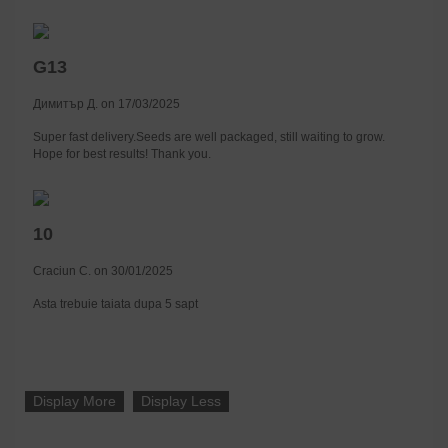
G13
Димитър Д. on 17/03/2025
Super fast delivery.Seeds are well packaged, still waiting to grow.
Hope for best results! Thank you.
10
Craciun C. on 30/01/2025
Asta trebuie taiata dupa 5 sapt
Display More
Display Less