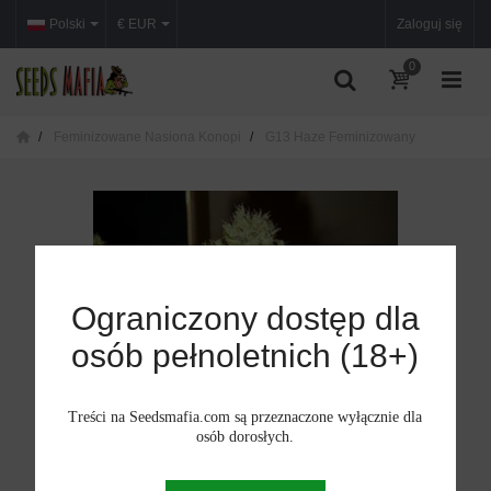
Polski
€ EUR
Zaloguj się
0
Feminizowane Nasiona Konopi
G13 Haze Feminizowany
Ograniczony dostęp dla
osób pełnoletnich (18+)
Treści na Seedsmafia.com są przeznaczone wyłącznie dla
osób dorosłych.