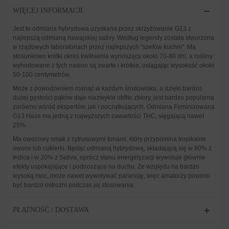
WIĘCEJ INFORMACJI
Jest to odmiana hybrydowa uzyskana przez skrzyżowanie G13 z
najlepszą odmianą hawajskiej sativy. Według legendy została stworzona
w rządowych laboratoriach przez najlepszych "szefów kuchni". Ma
stosunkowo krótki okres kwitnienia wynoszący około 70-80 dni, a rośliny
wyhodowane z tych nasion są zwarte i krótkie, osiągając wysokość około
50-100 centymetrów.
Może z powodzeniem rosnąć w każdym środowisku, a dzięki bardzo
dużej gęstości pąków daje niezwykle obfite zbiory, jest bardzo popularna
zarówno wśród ekspertów, jak i początkujących. Odmiana Feminizowana
G13 Haze ma jedną z najwyższych zawartości THC, sięgającą nawet
25%.
Ma owocowy smak z cytrusowymi tonami, który przypomina tropikalne
owoce lub cukierki. Będąc odmianą hybrydową, składającą się w 80% z
Indica i w 20% z Sativa, oprócz stanu energetyzacji wywołuje głównie
efekty uspokajające i podnoszące na duchu. Ze względu na bardzo
wysoką moc, może nawet wywoływać paranoję, więc amatorzy powinni
być bardzo ostrożni podczas jej stosowania.
PŁATNOŚĆ / DOSTAWA