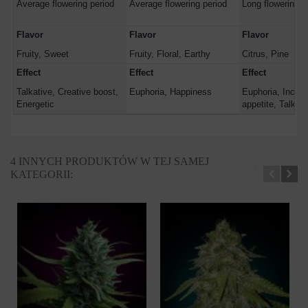
Average flowering period
Average flowering period
Long flowering p
Flavor
Flavor
Flavor
Fruity, Sweet
Fruity, Floral, Earthy
Citrus, Pine
Effect
Effect
Effect
Talkative, Creative boost,
Euphoria, Happiness
Euphoria, Incre
Energetic
appetite, Talkati
4 INNYCH PRODUKTÓW W TEJ SAMEJ
KATEGORII: