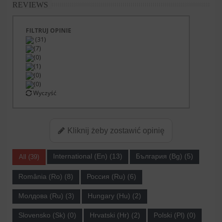
REVIEWS
FILTRUJ OPINIE
(31)
(7)
(0)
(1)
(0)
(0)
Wyczyść
Kliknij żeby zostawić opinię
International (En) (13)
България (Bg) (5)
All (39)
România (Ro) (8)
Россия (Ru) (6)
Молдова (Ru) (3)
Hungary (Hu) (2)
Slovensko (Sk) (0)
Hrvatski (Hr) (2)
Polski (Pl) (0)