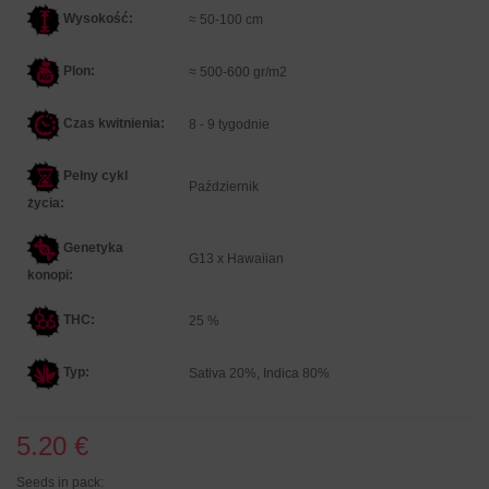
Wysokość:
≈ 50-100 cm
Plon:
≈ 500-600 gr/m2
Czas kwitnienia:
8 - 9 tygodnie
Pełny cykl
Październik
życia:
Genetyka
G13 x Hawaiian
konopi:
THC:
25 %
Typ:
Sativa 20%, Indica 80%
5.20 €
Seeds in pack: