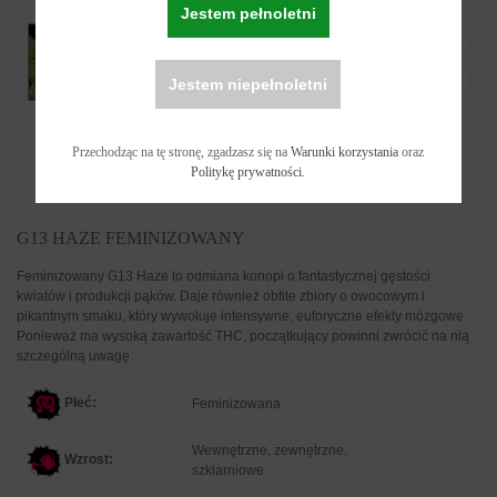
Jestem pełnoletni
Jestem niepełnoletni
Przechodząc na tę stronę, zgadzasz się na
Warunki korzystania
oraz
Politykę prywatności
.
G13 HAZE FEMINIZOWANY
Feminizowany G13 Haze to odmiana konopi o fantastycznej gęstości
kwiatów i produkcji pąków. Daje również obfite zbiory o owocowym i
pikantnym smaku, który wywołuje intensywne, euforyczne efekty mózgowe.
Ponieważ ma wysoką zawartość THC, początkujący powinni zwrócić na nią
szczególną uwagę.
Płeć:
F
eminizowana
Wewnętrzne, zewnętrzne,
Wzrost:
szklarniowe