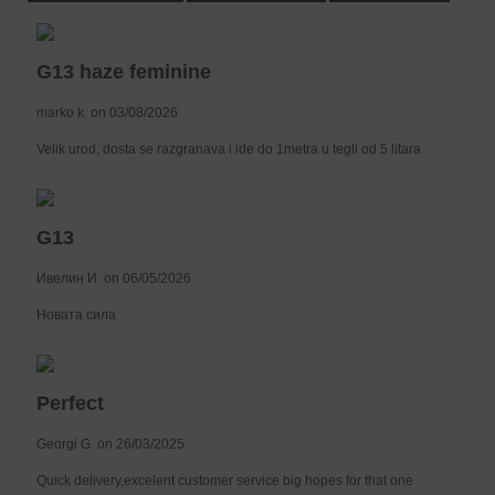
G13 haze feminine
marko k. on 03/08/2026
Velik urod, dosta se razgranava i ide do 1metra u tegli od 5 litara
G13
Ивелин И. on 06/05/2026
Новата сила
Perfect
Georgi G. on 26/03/2025
Quick delivery,excelent customer service big hopes for that one