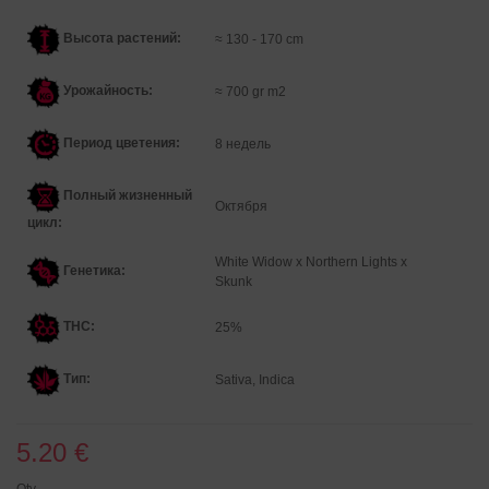
Высота растений:
≈ 130 - 170 cm
Урожайность:
≈ 700 gr m2
Период цветения:
8 недель
Полный жизненный
Октября
цикл:
White Widow x Northern Lights x
Генетика
:
Skunk
THC:
25%
Тип:
Sativa, Indica
5.20 €
Qty