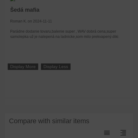
Šedá mafia
Roman K. on 2024-11-11
Parádne dodanie tovaru,balenie super , WAV dobrá cena,super
samolepka už je nalepená na ladnicke,som milo prekvapený.diki.
Display More
Display Less
Compare with similar items
reorder
format_align_right