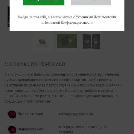
Заходя на этот сайт, вы соглашаетесь с
Условиями Использования
и
Политикой Конфиденциальности
.
MAFIA SKUNK FEMINIZED
Mafia Skunk - это феминизированный сорт каннабиса, полученный
путем скрещивания нескольких топовых сортов, чтобы решить
некоторые из наиболее распространенных проблем выращивания -
имеет повышенную устойчивость к болезням, грибкам и другим
паразитам во время роста, а также и повышенную адаптивность в
средах где отсутствует свет.
Пол растения:
Феминизированные
в открытом/закрытом грунте,
Выращивание:
теплица