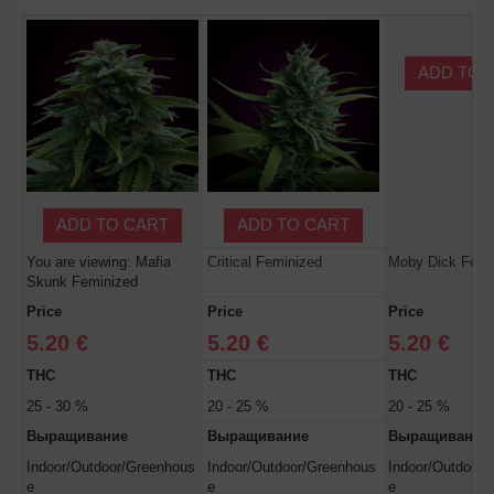
ADD TO 
ADD TO CART
ADD TO CART
You are viewing: Mafia
Critical Feminized
Moby Dick Femi
Skunk Feminized
Price
Price
Price
5.20 €
5.20 €
5.20 €
THC
THC
THC
25 - 30 %
20 - 25 %
20 - 25 %
Выращивание
Выращивание
Выращивание
Indoor/Outdoor/Greenhous
Indoor/Outdoor/Greenhous
Indoor/Outdoor/
e
e
e