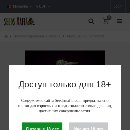
Молдова
€ EUR
Login
0
Феминизированные семена
Mafia Skunk Feminized
Доступ только для 18+
Содержимое сайта Seedsmafia.com предназначено
только для взрослых и предназначено только для лиц,
достигших совершеннолетия.
Я старше 18 лет
Мне нет 18 лет