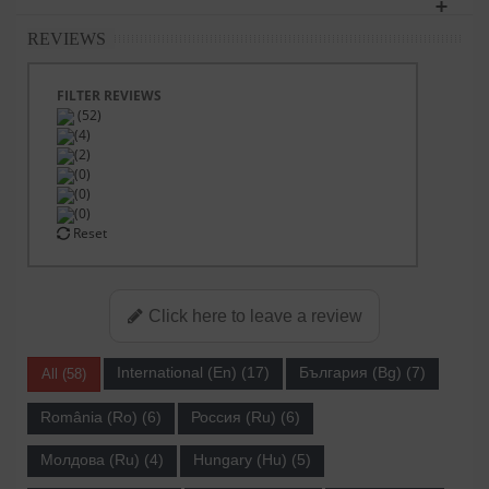
REVIEWS
FILTER REVIEWS
(52)
(4)
(2)
(0)
(0)
(0)
Reset
Click here to leave a review
International (En) (17)
България (Bg) (7)
All (58)
România (Ro) (6)
Россия (Ru) (6)
Молдова (Ru) (4)
Hungary (Hu) (5)