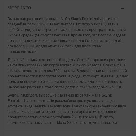
MORE INFO
Выросшие растения из семян Mafia Skunk Feminized достигают
средней высоты 130-170 сантиметров. Их можно выращивать в
любой среде, как в закрытых, так и в открытых пространствах, в том
числе в средах где отсутствует свет. Кроме того, этот сорт обладает
повышенной устойчивостью к вредителям и болезням, что делает
его идеальным как для опытных, так и для неопытных
производителей.
Типичный период цветения в 8 недель. Урожай выросших растении
из феминизированного сорта Mafia Skunk собирается в сентябре, а
это составляет в среднем 700 г на кв.м. В дополнение к повышенной
продуктивности и простоты роста и ухода, этот сорт имеет еще одно
большое преимущество, а именно очень высокую эффективность.
Выросшие растения этого сорта достигают 25% содержание ТГК.
Будучи гибридом, выросшие растения из семян Mafia Skunk
Feminized сочетают в себе расслабляющие и успокаивающие
эффекты вида индика и энергичную и ментальную стимуляцию вида
сатива. Если вы хотите сорт с приятным ароматом, с хорошей
продуктивностью, а также устойчивый и не требуемый света,
феминизированный сорт — Mafia Skunk - это то, что вы искали.