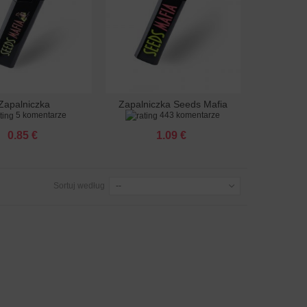
Zapalniczka
Zapalniczka Seeds Mafia
 do koszyka
Dodaj do koszyka
5 komentarze
443 komentarze
zoelektryczna...
0.85 €
1.09 €
Sortuj według
--