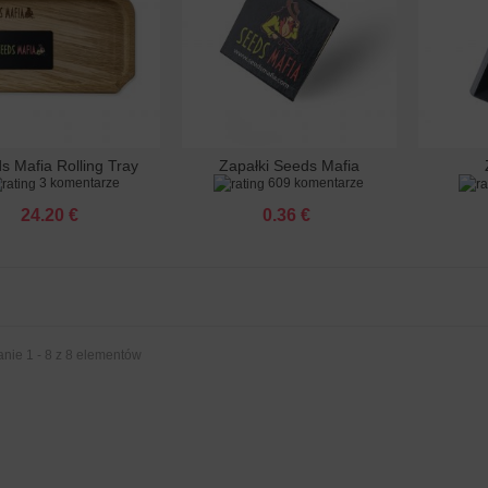
ana Punch FEMINIZOWANY
 €
ple Punch FEMINIZOWANY
 €
s Mafia Rolling Tray
Zapałki Seeds Mafia
O PURPLE KUSH
aj do koszyka
Dodaj do koszyka
Dodaj
3 komentarze
609 komentarze
pie
INIZOWANY
 €
24.20 €
0.36 €
 FEMINIZOWANE
 €
O AMNESIA X3 FEMINIZOWANA
 €
nie 1 - 8 z 8 elementów
han Purple Kush FEMINIZOWANY
 €