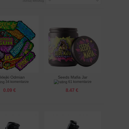
Sortuj według
--
klejki Odmian
Seeds Mafia Jar
 do koszyka
Dodaj do koszyka
34 komentarze
61 komentarze
minizowanych
0.09 €
8.47 €