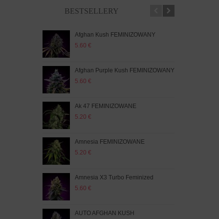
BESTSELLERY
Afghan Kush FEMINIZOWANY
AUT
5.60 €
5.20
Afghan Purple Kush FEMINIZOWANY
AUT
5.60 €
5.20
Ak 47 FEMINIZOWANE
AUT
5.20 €
5.60
Amnesia FEMINIZOWANE
AUT
FEM
5.20 €
5.60
Amnesia X3 Turbo Feminized
AUT
5.60 €
5.20
AUTO AFGHAN KUSH
AUT