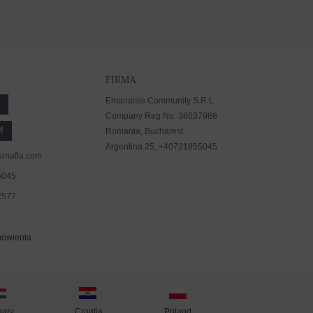
FIRMA
Emanaisis Community S.R.L
Company Reg No 38037988
M
Romania, Bucharest
Argentina 25, +40721855045
smafia.com
5045
2577
mówienia
ary
Poland
Croatia