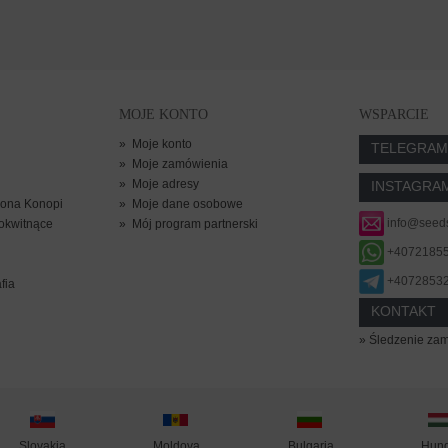
 €
MOJE KONTO
WSPARCIE
»
Moje konto
TELEGRAM
»
Moje zamówienia
»
Moje adresy
INSTAGRA
ona Konopi
»
Moje dane osobowe
info@seed
okwitnące
»
Mój program partnerski
+4072185
+4072853
fia
KONTAKT
» Śledzenie za
Moldova
Hung
Slovakia
Bulgaria