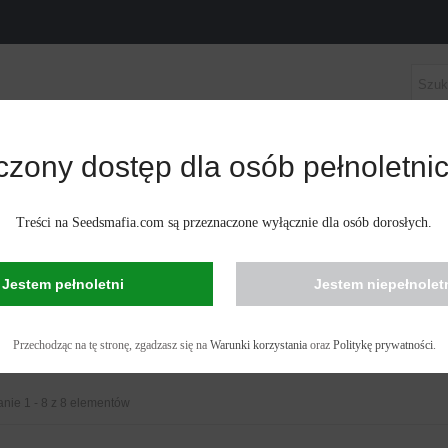
czony dostęp dla osób pełnoletnic
ASIONA KONOPI
NASIONA KONOPI AUTOKWITNĄCE
Treści na Seedsmafia.com są przeznaczone wyłącznie dla osób dorosłych.
ORIA
Jestem pełnoletni
Jestem niepełnolet
 w świat akcesoriów kolekcjonerskich Seeds Mafia, które nie tylko uzupełnią Twoj
 Twojej kolekcji. Nasza unikatowa selekcja akcesoriów została zaprojektowana z my
Przechodząc na tę stronę, zgadzasz się na
Warunki korzystania
oraz
Politykę prywatności
.
stylowych naklejek po praktyczne a...
nie 1 - 8 z 8 elementów