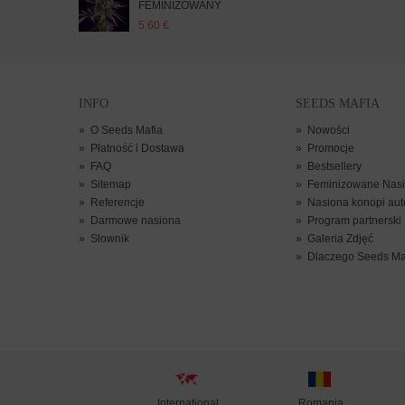
FEMINIZOWANY
5.60
5.60 €
INFO
SEEDS MAFIA
»
O Seeds Mafia
»
Nowości
»
Płatność i Dostawa
»
Promocje
»
FAQ
»
Bestsellery
»
Sitemap
»
Feminizowane Nasi
»
Referencje
»
Nasiona konopi aut
»
Darmowe nasiona
»
Program partnerski
»
Słownik
»
Galeria Zdjęć
»
Dlaczego Seeds Ma
International
Romania