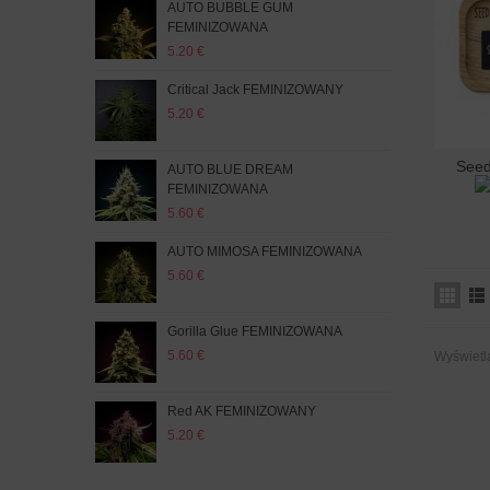
AUTO BUBBLE GUM
Ban
FEMINIZOWANA
5.60
5.20 €
Pur
Critical Jack FEMINIZOWANY
5.60
5.20 €
Seed
AUT
Dod
AUTO BLUE DREAM
FEM
FEMINIZOWANA
5.20
5.60 €
LSD
AUTO MIMOSA FEMINIZOWANA
5.20
5.60 €
AUT
Gorilla Glue FEMINIZOWANA
5.60
5.60 €
Wyświetla
Afg
Red AK FEMINIZOWANY
5.60
5.20 €