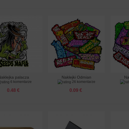
Naklejka palacza
Naklejki Odmian
Na
aj do koszyka
Dodaj do koszyka
Dodaj
6 komentarze
26 komentarze
Automatycznie...
Fe
0.48 €
0.09 €