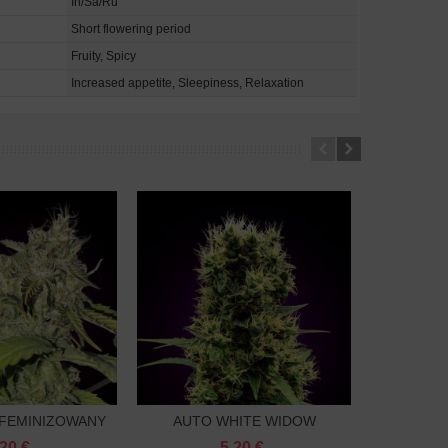
In/Sa/Ru
Short flowering period
Fruity, Spicy
Increased appetite, Sleepiness, Relaxation
 FEMINIZOWANY
AUTO WHITE WIDOW
AUT
o koszyka
Do koszyka
FEMINIZOWANE
FE
.20 €
5.20 €