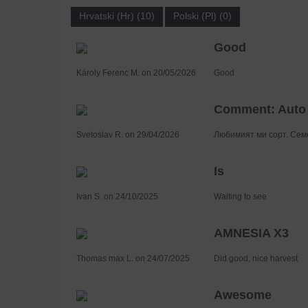
Hrvatski (Hr) (10)
Polski (Pl) (0)
Good
Károly Ferenc M. on 20/05/2026
Good
Comment: Auto 
Svetoslav R. on 29/04/2026
Любимият ми сорт. Семе
Is
Ivan S. on 24/10/2025
Waiting to see
AMNESIA X3
Thomas max L. on 24/07/2025
Did good, nice harvest
Awesome