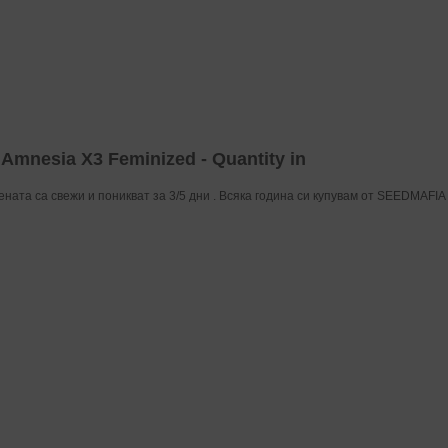
Amnesia X3 Feminized - Quantity in
ната са свежи и поникват за 3/5 дни . Всяка година си купувам от SEEDMAFIA 