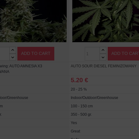
ADD TO CART
ADD TO CAR
ewing: AUTO AMNESIA X3
AUTO SOUR DIESEL FEMINIZOWANY
WANA
5.20 €
20 - 25 %
door/Greenhouse
Indoor/Outdoor/Greenhouse
cm
100 - 150 cm
r.
350 - 500 gr.
Yes
Great