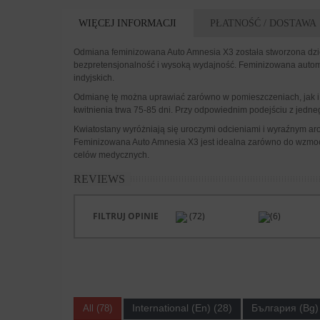
WIĘCEJ INFORMACJI
PŁATNOŚĆ / DOSTAWA
Odmiana feminizowana Auto Amnesia X3 została stworzona dzię
bezpretensjonalność i wysoką wydajność. Feminizowana autom
indyjskich.
Odmianę tę można uprawiać zarówno w pomieszczeniach, jak i na
kwitnienia trwa 75-85 dni. Przy odpowiednim podejściu z jed
Kwiatostany wyróżniają się uroczymi odcieniami i wyraźnym aro
Feminizowana Auto Amnesia X3 jest idealna zarówno do wzmocni
celów medycznych.
REVIEWS
FILTRUJ OPINIE
(72)
(6)
International (En) (28)
България (Bg) 
All (78)