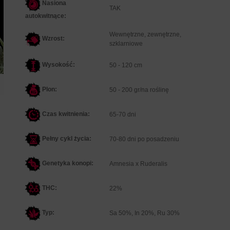
Nasiona
TAK
autokwitnące:
Wewnętrzne, zewnętrzne,
Wzrost:
szklarniowe
Wysokość:
50 - 120 cm
Plon:
50 - 200 gr/na roślinę
Czas kwitnienia:
65-70 dni
Pełny cykl życia:
70-80 dni po posadzeniu
Genetyka konopi:
Amnesia x Ruderalis
THC:
22%
Typ:
Sa 50%, In 20%, Ru 30%