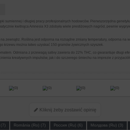
ki sumiennej i długiej pracy profesjonalnych hodowców. Pierwszorzędna genetyka
atycznie kwitnąca Amnesia X3 zdobyła wiele prestiżowych nagród, pewnie wygr
 zewnątrz. Roślina jest odporna na rozsądne zmiany temperatury, odporna na wyso
nego krzewu można łatwo uzyskać 150 gramów żywicznych szyszek.
matem. Odmiana z przewagą sativy zawiera do 22% THC, co gwarantuje długi efekt 
enia kreatywnych impulsów, jak i do szczerego śmiechu na imprezie z przyjaciół
(0)
(0)
(0)
(0)
Kliknij żeby zostawić opinię
(7)
România (Ro) (7)
Россия (Ru) (6)
Молдова (Ru) (3)