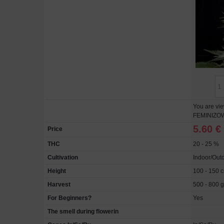
You are vi
FEMINIZO
5.60 €
Price
THC
20 - 25 %
Cultivation
Indoor/Out
Height
100 - 150 
Harvest
500 - 800 g
For Beginners?
Yes
The smell during flowerin