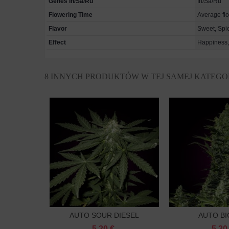
Genes In/Sa/Ru
In/Sa/Ru
Flowering Time
Average fl
Flavor
Sweet, Spi
Effect
Happiness, 
8 INNYCH PRODUKTÓW W TEJ SAMEJ KATEGOR
AUTO SOUR DIESEL
AUTO BI
Do koszyka
Do k
FEMINIZOWANY
FEMINIZ
5.20 €
5.20