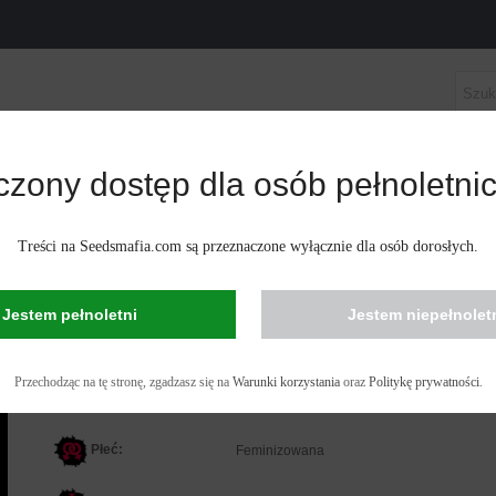
czony dostęp dla osób pełnoletnic
ASIONA KONOPI
NASIONA KONOPI AUTOKWITNĄCE
NIZOWANA
Treści na Seedsmafia.com są przeznaczone wyłącznie dla osób dorosłych.
AUTO AMNESIA X3 FEMINIZOWANA
Jestem pełnoletni
Jestem niepełnolet
Feminizowana Auto Amnesia X3 to automatycznie kwitnąca hybryda uznan
świecie, łącząca najlepsze właściwości legendarnych odmian AK-47 i Lowr
Przechodząc na tę stronę, zgadzasz się na
Warunki korzystania
oraz
Politykę prywatności
.
głównych zalet należy szybkie dojrzewanie, zminimalizowany okres kwitnien
ciężkie owoce przypominające lisie ogony.
Płeć:
F
eminizowana