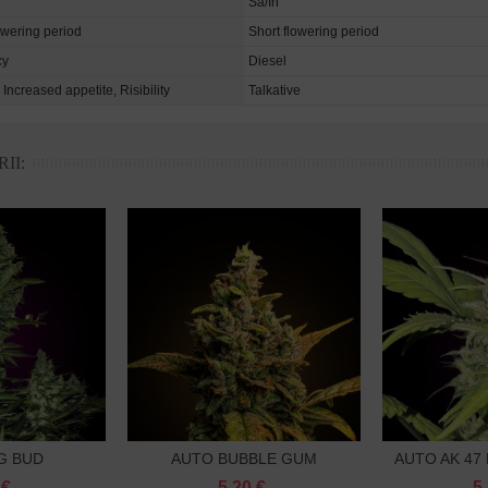
Sa/In
owering period
Short flowering period
cy
Diesel
Increased appetite, Risibility
Talkative
II:
G BUD
AUTO BUBBLE GUM
AUTO AK 47
oszyka
Do koszyka
D
OWANE
FEMINIZOWANA
 €
5.20 €
5