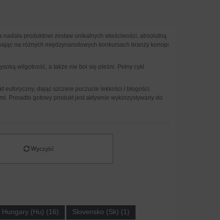
 nadała produktowi zestaw unikalnych właściwości, absolutną
ywając na różnych międzynarodowych konkursach branży konopi
ką wilgotność, a także nie boi się pleśni. Pełny cykl
euforyczny, dając szczere poczucie lekkości i błogości.
mi. Ponadto gotowy produkt jest aktywnie wykorzystywany do
Wyczyść
Hungary (Hu) (16)
Slovensko (Sk) (1)