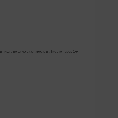
и никога не са ме разочаровали . Вие сте номер 1❤️