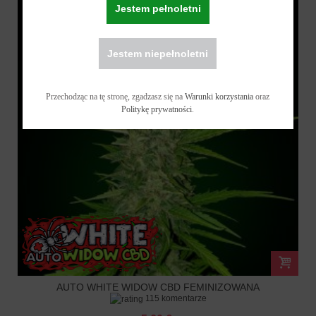
Jestem pełnoletni
Jestem niepełnoletni
Przechodząc na tę stronę, zgadzasz się na
Warunki korzystania
oraz
Politykę prywatności
.
AUTO WHITE WIDOW CBD FEMINIZOWANA
115 komentarze