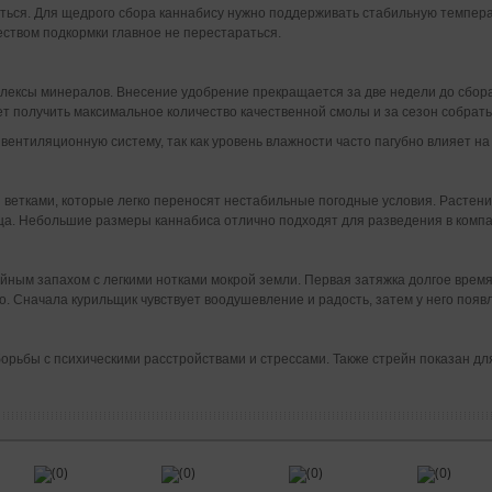
иться. Для щедрого сбора каннабису нужно поддерживать стабильную темпер
чеством подкормки главное не перестараться.
плексы минералов. Внесение удобрение прекращается за две недели до сбора
т получить максимальное количество качественной смолы и за сезон собрать
вентиляционную систему, так как уровень влажности часто пагубно влияет на
ветками, которые легко переносят нестабильные погодные условия. Растение
яца. Небольшие размеры каннабиса отлично подходят для разведения в комп
йным запахом с легкими нотками мокрой земли. Первая затяжка долгое время
о. Сначала курильщик чувствует воодушевление и радость, затем у него появ
орьбы с психическими расстройствами и стрессами. Также стрейн показан д
(0)
(0)
(0)
(0)