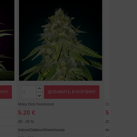
ЗИНУ
ДОБАВИТЬ В КОРЗИНУ
Moby Dick Feminized
Critical Jack Femi
5.20 €
5.20 €
20 - 25 %
20 - 25 %
Indoor/Outdoor/Greenhouse
Indoor/Outdoor/G