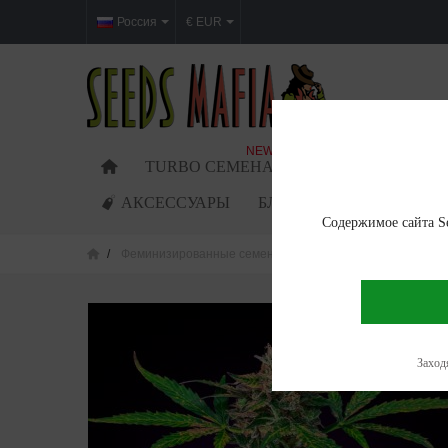
Россия
€ EUR
NEW
TURBO СЕМЕНА
ФЕМИНИЗИРОВАН
АКСЕССУАРЫ
БЛОГ
Содержимое сайта Se
Феминизированные семена
Gorilla Cake Feminized
Заходя