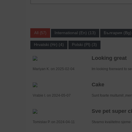
International (En) (13)
България (Bg) 
All (57)
Hrvatski (Hr) (4)
Polski (Pl) (3)
Looking great
Mariyan K. on 2025-02-04
Im looking foerward to see
Cake
Vrabie I. on 2024-05-07
Sunt foarte multumit ,mer
Sve pet super ci
Tomislav P. on 2024-04-11
Stvarno kvalitetno sjeme 