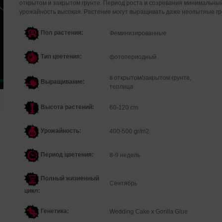
открытом и закрытом грунте. Период роста и созревания минимальный
урожайность высокая. Растение могут выращивать даже неопытные гр
Пол растения:
Феминизированные
Тип цветения:
фотопериодный
в открытом/закрытом грунте,
Выращивание:
теплица
Высота растений:
60-120 cm
Урожайность:
400-500 gr/m2
Период цветения:
8-9 недель
Полный жизненный
Сентябрь
цикл:
Генетика:
Wedding Cake x Gorilla Glue