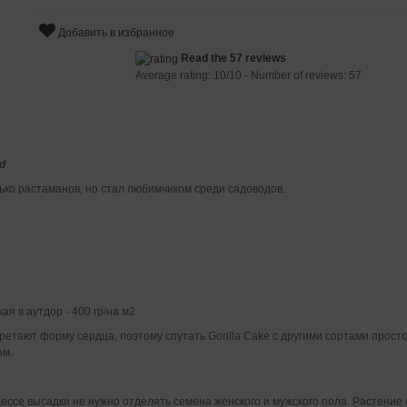
Добавить в избранное
Read the 57 reviews
Average rating:
10
/
10
- Number of reviews:
57
d
ко растаманов, но стал любимчиком среди садоводов.
ая в аутдор - 400 гр/на м2
тают форму сердца, поэтому спутать Gorilla Cake с другими сортами просто
ом.
цессе высадки не нужно отделять семена женского и мужского пола. Растение