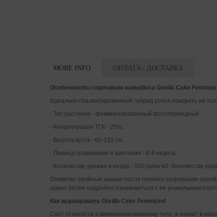
MORE INFO
ОПЛАТА / ДОСТАВКА
Особенности сортового каннабиса Gorilla Cake Feminize
Идеально сбалансированный гибрид успел покорить не толь
- Тип растения - феминизированный фотопериодный.
- Концентрация ТГК - 25%.
- Высота куста - 60-120 см.
- Период созревания и цветения - 8-9 недель.
- Количество урожая в индор - 500 гр/на м2, Количество урож
Оливково-зелёные шишки после полного созревания приобре
нужно более подробно ознакомиться с ее уникальным сорт
Как выращивать Gorilla Cake Feminized
Сорт относится к феминизированному типу, а значит в про