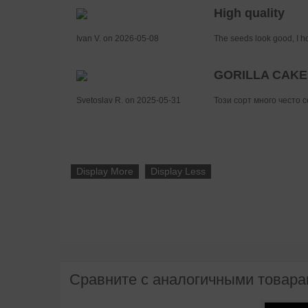
High quality
Ivan V. on 2026-05-08
The seeds look good, I ho
GORILLA CAKE
Svetoslav R. on 2025-05-31
Този сорт много често с
Display More
Display Less
Сравните с аналогичными товар