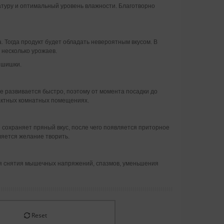
атуру и оптимальный уровень влажности. Благотворно
. Тогда продукт будет обладать невероятным вкусом. В
 несколько урожаев.
 шишки.
 развивается быстро, поэтому от момента посадки до
актных комнатных помещениях.
 сохраняет пряный вкус, после чего появляется приторное
ляется желание творить.
ля снятия мышечных напряжений, спазмов, уменьшения
Reset