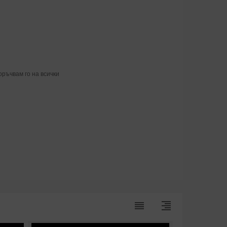
оръчвам го на всички
reorder
format_align_right