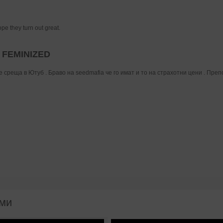
pe they turn out great.
 FEMINIZED
е среща в Ютуб . Браво на seedmafia че го имат и то на страхотни цени . Преп
ами