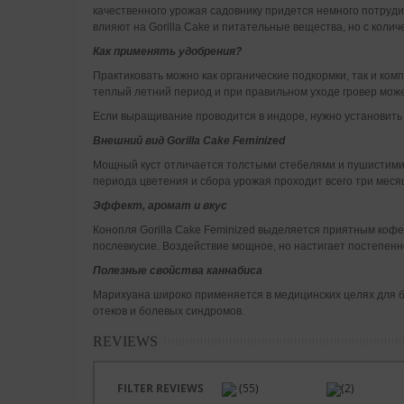
качественного урожая садовнику придется немного потруд
влияют на Gorilla Cake и питательные вещества, но с коли
Как применять удобрения?
Практиковать можно как органические подкормки, так и ком
теплый летний период и при правильном уходе гровер може
Если выращивание проводится в индоре, нужно установить 
Внешний вид Gorilla Cake Feminized
Мощный куст отличается толстыми стебелями и пушистими 
периода цветения и сбора урожая проходит всего три мес
Эффект, аромат и вкус
Конопля Gorilla Cake Feminized выделяется приятным кофе
послевкусие. Воздействие мощное, но настигает постепенн
Полезные свойства каннабиса
Марихуана широко применяется в медицинских целях для б
отеков и болевых синдромов.
REVIEWS
FILTER REVIEWS
(55)
(2)