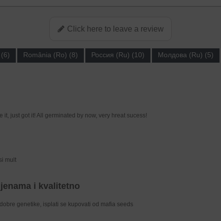
Click here to leave a review
(6)
România (Ro) (8)
Россия (Ru) (10)
Молдова (Ru) (5)
 it, just got it! All germinated by now, very hreat sucess!
si mult
jenama i kvalitetno
dobre genetike, isplati se kupovati od mafia seeds