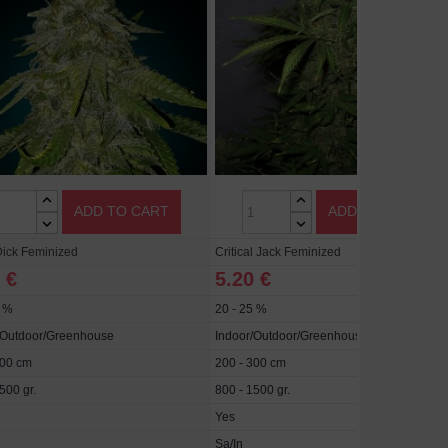
ADD TO CART
ADD TO CART
ick Feminized
Critical Jack Feminized
 €
5.20 €
5 %
20 - 25 %
/Outdoor/Greenhouse
Indoor/Outdoor/Greenhouse
300 cm
200 - 300 cm
500 gr.
800 - 1500 gr.
Yes
Sa/In