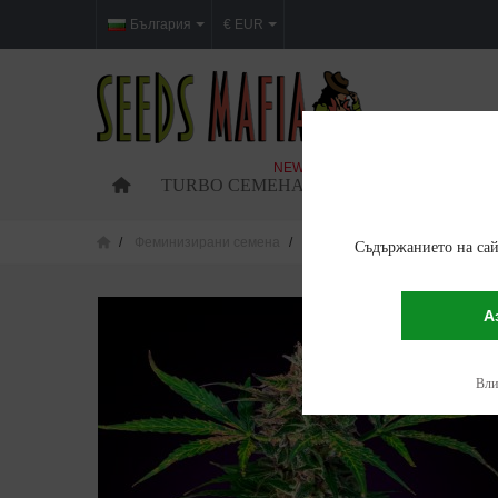
България
€ EUR
NEW
TURBO СЕМЕНА
ФЕМИНИЗИРАНИ 
Феминизирани семена
Gorilla Cake Feminized
Съдържанието на сай
А
Влиз