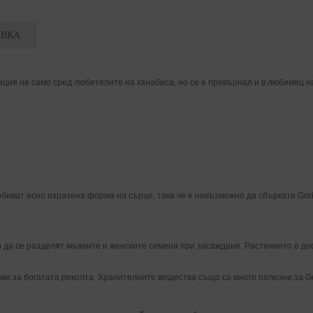
АВКА
ия не само сред любителите на канабиса, но се е превърнал и в любимец н
иват ясно изразена форма на сърце, така че е невъзможно да сбъркате Gorill
да се разделят мъжките и женските семена при засаждане. Растението е дост
 за богатата реколта. Хранителните вещества също са много полезни за Goril