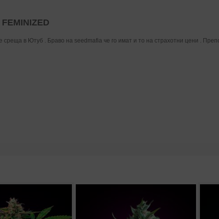
 FEMINIZED
е среща в Ютуб . Браво на seedmafia че го имат и то на страхотни цени . Преп