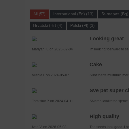
International (En) (13)
България (Bg) 
All (57)
Hrvatski (Hr) (4)
Polski (Pl) (3)
Looking great
Mariyan K. on 2025-02-04
Im looking foerward to see
Cake
Vrabie I. on 2024-05-07
Sunt foarte multumit ,mer
Sve pet super ci
Tomislav P. on 2024-04-11
Stvarno kvalitetno sjeme 
High quality
Ivan V. on 2026-05-08
The seeds look good, I ho