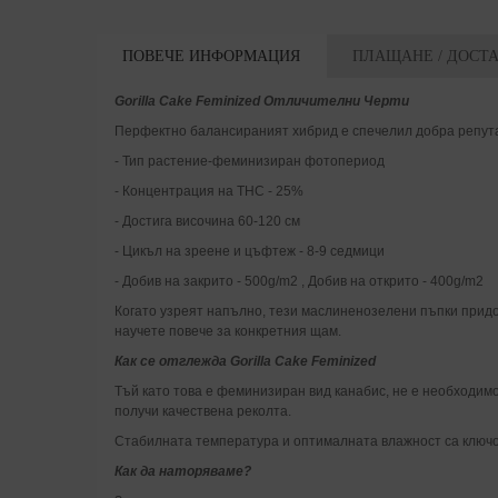
ПОВЕЧЕ ИНФОРМАЦИЯ
ПЛАЩАНЕ / ДОСТ
Gorilla Cake Feminized Отличителни Черти
Перфектно балансираният хибрид е спечелил добра репутац
- Тип растение-феминизиран фотопериод
- Концентрация на THC - 25%
- Достига височина 60-120 см
- Цикъл на зреене и цъфтеж - 8-9 седмици
- Добив на закрито - 500g/m2 , Добив на открито - 400g/m2
Когато узреят напълно, тези маслиненозелени пъпки придоб
научете повече за конкретния щам.
Как се отглежда Gorilla Cake Feminized
Тъй като това е феминизиран вид канабис, не е необходимо 
получи качествена реколта.
Стабилната температура и оптималната влажност са ключови
Как да наторяваме?