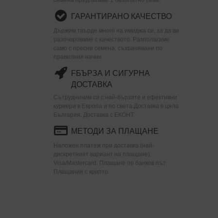
ГАРАНТИРАНО КАЧЕСТВО
Държим твърде много на имиджа си, за да ви
разочароваме с качеството. Разполагаме
само с пресни семена, съхранявани по
правилния начин.
FБЪРЗА И СИГУРНА
ДОСТАВКА
Сътрудничим си с най-бързите и ефективни
куриери в Европа и по света.Доставка в цяла
България. Доставка с ЕКОНТ.
МЕТОДИ ЗА ПЛАЩАНЕ
Наложен платеж при доставка (най-
дискретният вариант на плащане).
Visa/Mastercard. Плащане по банков път.
Плащания с крипто.