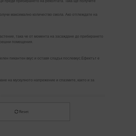
ици преди прибирането на реколтата. Така ще получите
олучи максимално количество смола. Ако отглеждате на
растение, така че от момента на засаждане до прибирането
ътрешни помещения.
елен пикантен вкус и оставя сладък послевкус.Ефектът е
ане на мускулното напрежение и спазмите, както и за
Reset