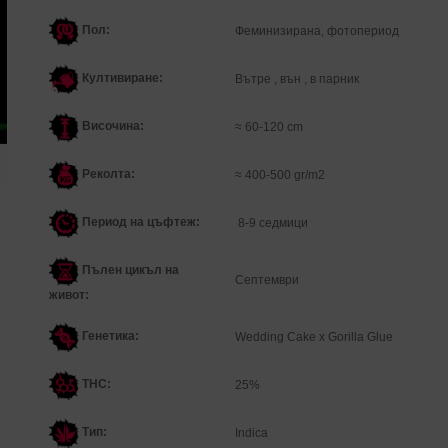
Пол:
Феминизирана,
фотопериод
Култивиране:
Вътре , вън , в парник
Височина:
≈ 60-120 cm
Реколта:
≈ 400-500 gr/m2
Период на цъфтеж:
8-9 седмици
Пълен цикъл на
Cептември
живот:
Генетика
:
Wedding Cake x Gorilla Glue
THC:
25%
Тип:
Indica