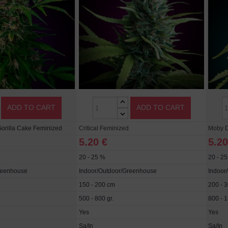
ADD TO CART
ADD TO CART
Gorilla Cake Feminized
Critical Feminized
Moby D
5.20 €
5.20
20 - 25 %
20 - 2
reenhouse
Indoor/Outdoor/Greenhouse
Indoor
150 - 200 cm
200 - 
500 - 800 gr.
800 - 1
Yes
Yes
Sa/In
Sa/In