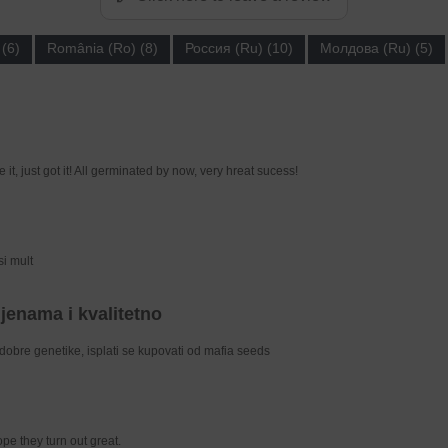
(6)
România (Ro) (8)
Россия (Ru) (10)
Молдова (Ru) (5)
 it, just got it! All germinated by now, very hreat sucess!
si mult
jenama i kvalitetno
dobre genetike, isplati se kupovati od mafia seeds
pe they turn out great.