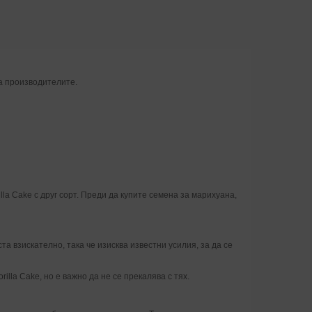
а производителите.
a Cake с друг сорт. Преди да купите семена за марихуана,
а взискателно, така че изисква известни усилия, за да се
la Cake, но е важно да не се прекалява с тях.