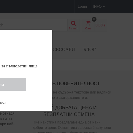
Login
INFO
0
0.00 €
Search
Cart
CBD SEEDS
АКСЕСОАРИ
БЛОГ
 за пълнолетни лица.
100% ПОВЕРИТЕЛНОСТ
ни
ри
Опаковката не съдържа текстове или надписи
ози сорт
за това какво е съдържанието ѝ.
ност
.
е хибрид с
НАЙ-ДОБРАТА ЦЕНА И
й
е отнася
БЕЗПЛАТНИ СЕМЕНА
ка и на
Ние наистина предлагаме една от най-
Дори най-
добрите цени. Освен това за всеки 5 закупени
семена предлагаме 1 безплатно семе.