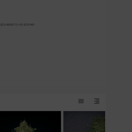
оръчвам го на всички
reorder
format_align_right