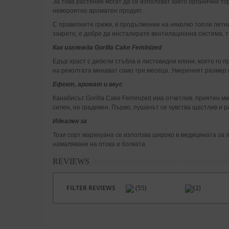
За това растение могат да се използват както органични т
невероятно ароматен продукт.
С правилните грижи, в продължение на няколко топли летн
закрито, е добре да инсталирате вентилационна система, 
Как изглежда Gorilla Cake Feminized
Едър храст с дебели стъбла и листовидни клони, които го 
на реколтата минават само три месеца. Умереният размер 
Ефект, аромат и вкус
Канабисът Gorilla Cake Feminized има отчетлив, приятен м
силен, но градивен. Първо, пушачът се чувства щастлив и р
Идеален за
Този сорт марихуана се използва широко в медицината за л
намаляване на отока и болката.
REVIEWS
FILTER REVIEWS
(55)
(2)