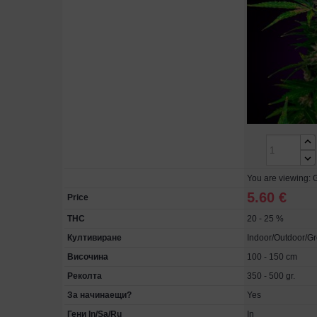
You are viewing: 
5.60 €
Price
THC
20 - 25 %
Култивиране
Indoor/Outdoor/G
Височина
100 - 150 cm
Реколта
350 - 500 gr.
За начинаещи?
Yes
Гени In/Sa/Ru
In