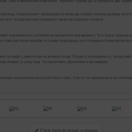
орове, така и минерални комплекси. Торенето трябва да се прекрати две седм
и месеца, старателният производител може да събере няколко добива, като п
тъй като твърде високата влажност може да разруши пъпките.
правят изключително устойчив на промените във времето. То е бързо зреещо 
на това растение канабис го прави подходящо за отглеждане в компактни в
ирис на кафе с леки нотки на влажна почва. Първото изпушване е с продължит
азвълнуван, а след това - по-креативен, вдъхновен и мотивиран.
ечение на психични разстройства и стрес. Сортът се предписва и за облекчав
(0)
(0)
(0)
(0)
Click here to leave a review