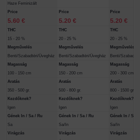
Haze Feminizált
Price
Price
Price
5.60 €
5.20 €
5.20 €
THC
THC
THC
15 - 20 %
20 - 25 %
20 - 25 %
Megművelés
Megművelés
Megművelés
Benti/Szabadtéri/Üvegház
Benti/Szabadtéri/Üvegház
Benti/Szabadtér
Magasság
Magasság
Magasság
100 - 150 cm
150 - 200 cm
200 - 300 cm
Aratás
Aratás
Aratás
350 - 500 gr.
500 - 800 gr.
800 - 1500 gr.
Kezdőknek?
Kezdőknek?
Kezdőknek?
Igen
Igen
Igen
Gének In / Sa / Ru
Gének In / Sa / Ru
Gének In / Sa /
Sa
Sa/In
Sa/In
Virágzás
Virágzás
Virágzás