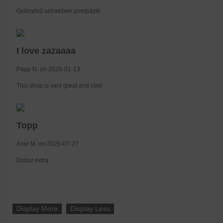
Gyönyörű színekben pompázik.
I love zazaaaa
Papp N. on 2026-01-13
This shop is very great and cool
Topp
Amir M. on 2025-07-27
Dobar extra
Display More
Display Less