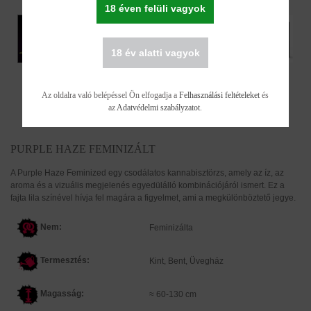
18 éven felüli vagyok
18 év alatti vagyok
Az oldalra való belépéssel Ön elfogadja a
Felhasználási feltételeket
és
az
Adatvédelmi szabályzatot
.
PURPLE HAZE FEMINIZÁLT
A Purple Haze Feminized egy csodálatos kannabisztörzs, amely az íz, az
aroma és a vizuális megjelenés egyedülálló kombinációjáról ismert. Ez a
fajta lila színével hívja fel magára a figyelmet, ami a megkülönböztető jegye.
Nem:
Feminizálta
Termesztés:
Kint, Bent, Üvegház
Magasság:
≈ 60-130 cm