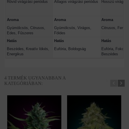
Rövid virágzási periódus
Átlagos virágzási periódus
Hosszú virágzás
Aroma
Aroma
Aroma
Gyümölcsös, Citrusos,
Gyümölcsös, Virágos,
Citrusos, Fenyő
Edes, Fűszeres
Földes
Hatás
Hatás
Hatás
Beszédes, Kreatív lökés,
Eufória, Boldogság
Eufória, Fokozot
Energikus
Beszédes
4 TERMÉK UGYANABBAN A
KATEGÓRIÁBAN: