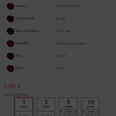
Termés:
≈ 300-550 gr/m2
Virágzási idő:
45 nap
Teljes életciklus:
55-65 nap
Genetika:
Purple Haze Genetics
THC:
18-21%
Típus:
Sativa
5.60 €
Magok dobozban