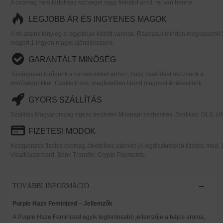
A csomag nem tartalmaz szöveget vagy feliratot arról, mi van benne.
LEGJOBB ÁR ÉS INGYENES MAGOK
A mi áraink tényleg a legjobbak között vannak. Ráadásul minden megvásárolt 
magért 1 ingyen magot ajándékozunk.
GARANTÁLT MINŐSÉG
Túlságosan törődünk a hírnevünkkel ahhoz, hogy csalódást okozzunk a
minőségünkkel. Csakis frisss, megfelelően tárold magokat értékesítünk.
GYORS SZÁLLÍTÁS
Szállítás Magyarország egész területén.Másnapi kézbesítés. Szállítás: GLS, U
FIZETESI MODOK
Készpénzes fizetés csomag átvételkor, utánvét (A legdiszkrétebb fizetési mód. )
Visa/Mastercard. Bank Transfer. Crypto Payments.
TOVÁBBI INFORMÁCIÓ
Purple Haze Feminized – Jellemzők
A Purple Haze Feminized egyik legfontosabb jellemzője a bájos aroma,