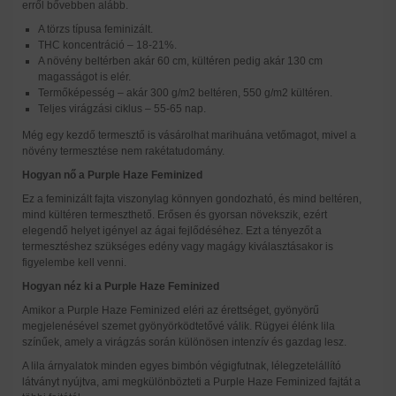
erről bővebben alább.
A törzs típusa feminizált.
THC koncentráció – 18-21%.
A növény beltérben akár 60 cm, kültéren pedig akár 130 cm
magasságot is elér.
Termőképesség – akár 300 g/m2 beltéren, 550 g/m2 kültéren.
Teljes virágzási ciklus – 55-65 nap.
Még egy kezdő termesztő is vásárolhat marihuána vetőmagot, mivel a
növény termesztése nem rakétatudomány.
Hogyan nő a Purple Haze Feminized
Ez a feminizált fajta viszonylag könnyen gondozható, és mind beltéren,
mind kültéren termeszthető. Erősen és gyorsan növekszik, ezért
elegendő helyet igényel az ágai fejlődéséhez. Ezt a tényezőt a
termesztéshez szükséges edény vagy magágy kiválasztásakor is
figyelembe kell venni.
Hogyan néz ki a Purple Haze Feminized
Amikor a Purple Haze Feminized eléri az érettséget, gyönyörű
megjelenésével szemet gyönyörködtetővé válik. Rügyei élénk lila
színűek, amely a virágzás során különösen intenzív és gazdag lesz.
A lila árnyalatok minden egyes bimbón végigfutnak, lélegzetelállító
látványt nyújtva, ami megkülönbözteti a Purple Haze Feminized fajtát a