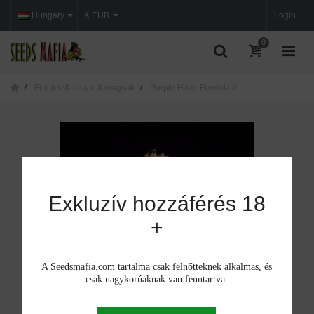
Hungary
€ EUR
Login
0
Feminiz&aacute;lt magvak
Purple Haze Feminizált
Exkluzív hozzáférés 18
+
A Seedsmafia.com tartalma csak felnőtteknek alkalmas, és
csak nagykorúaknak van fenntartva.