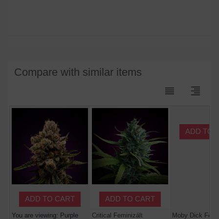
Compare with similar items
reorder
format_align_right
ADD TO 
ADD TO CART
ADD TO CART
You are viewing: Purple
Critical Feminizált
Moby Dick Femin