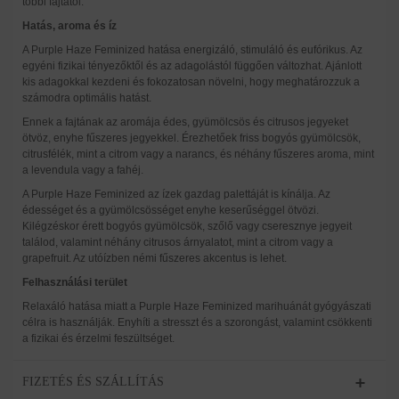
többi fajtától.
Hatás, aroma és íz
A Purple Haze Feminized hatása energizáló, stimuláló és eufórikus. Az
egyéni fizikai tényezőktől és az adagolástól függően változhat. Ajánlott
kis adagokkal kezdeni és fokozatosan növelni, hogy meghatározzuk a
számodra optimális hatást.
Ennek a fajtának az aromája édes, gyümölcsös és citrusos jegyeket
ötvöz, enyhe fűszeres jegyekkel. Érezhetőek friss bogyós gyümölcsök,
citrusfélék, mint a citrom vagy a narancs, és néhány fűszeres aroma, mint
a levendula vagy a fahéj.
A Purple Haze Feminized az ízek gazdag palettáját is kínálja. Az
édességet és a gyümölcsösséget enyhe keserűséggel ötvözi.
Kilégzéskor érett bogyós gyümölcsök, szőlő vagy cseresznye jegyeit
találod, valamint néhány citrusos árnyalatot, mint a citrom vagy a
grapefruit. Az utóízben némi fűszeres akcentus is lehet.
Felhasználási terület
Relaxáló hatása miatt a Purple Haze Feminized marihuánát gyógyászati
célra is használják. Enyhíti a stresszt és a szorongást, valamint csökkenti
a fizikai és érzelmi feszültséget.
FIZETÉS ÉS SZÁLLÍTÁS