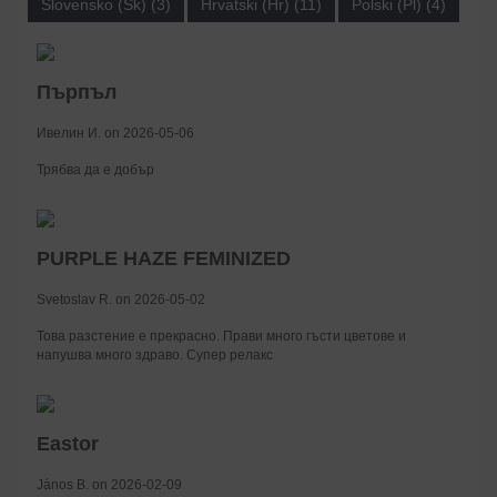
Slovensko (Sk) (3)
Hrvatski (Hr) (11)
Polski (Pl) (4)
Пърпъл
Ивелин И. on 2026-05-06
Трябва да е добър
PURPLE HAZE FEMINIZED
Svetoslav R. on 2026-05-02
Това разстение е прекрасно. Прави много гъсти цветове и
напушва много здраво. Супер релакс
Eastor
János B. on 2026-02-09