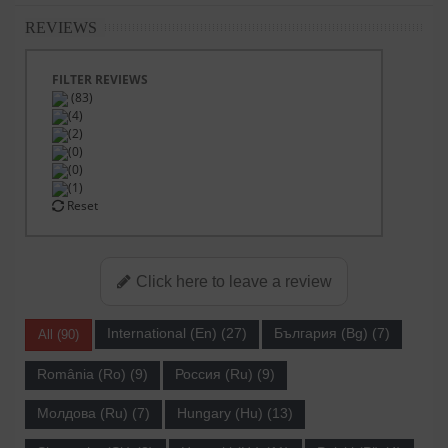
REVIEWS
FILTER REVIEWS
(83)
(4)
(2)
(0)
(0)
(1)
Reset
Click here to leave a review
International (En) (27)
България (Bg) (7)
All (90)
România (Ro) (9)
Россия (Ru) (9)
Молдова (Ru) (7)
Hungary (Hu) (13)