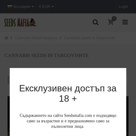
България
€ EUR
Login
0
Cannabis Seeds Bulgaria
Cannabis seeds in Targovishte
CANNABIS SEEDS IN TARGOVISHTE
Сортиране по
--
Ексклузивен достъп за
18 +
Съдържанието на сайта Seedsmafia.com е подходящо
само за възрастни и е предназначено само за
пълнолетни лица.