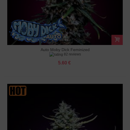
Auto Moby Dick Feminized
82 reviews
5.60 €