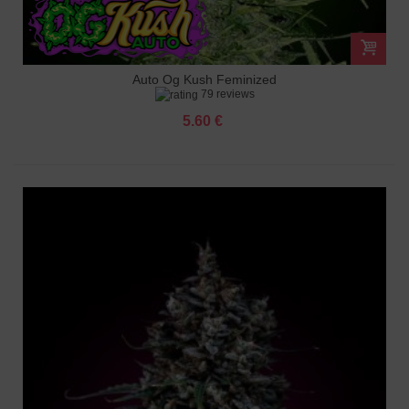
Auto Og Kush Feminized
79 reviews
5.60 €