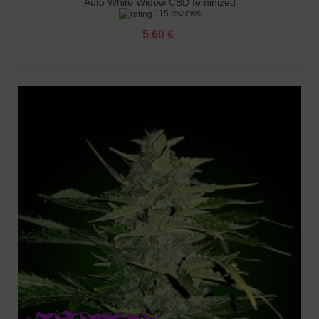
Auto White Widow CBD feminized
115 reviews
5.60 €