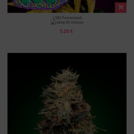
LSD Feminized
80 reviews
5.20 €