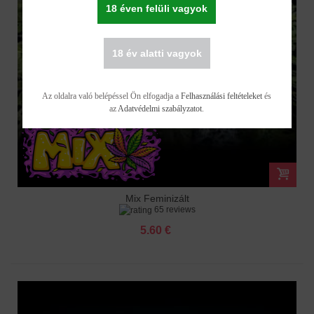
18 éven felüli vagyok
18 év alatti vagyok
Az oldalra való belépéssel Ön elfogadja a
Felhasználási feltételeket
és
az
Adatvédelmi szabályzatot
.
Mix Feminizált
65 reviews
5.60 €