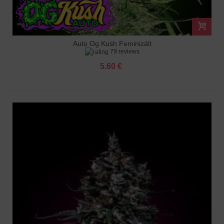
Auto Og Kush Feminizált
79 reviews
5.60 €