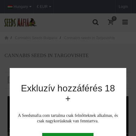
Hungary
€ EUR
Login
0
Cannabis Seeds Bulgaria
Cannabis seeds in Targovishte
CANNABIS SEEDS IN TARGOVISHTE
Rendezés iszerint
--
Exkluzív hozzáférés 18
+
A Seedsmafia.com tartalma csak felnőtteknek alkalmas, és
csak nagykorúaknak van fenntartva.