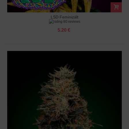
LSD Feminizált
80 reviews
5.20 €