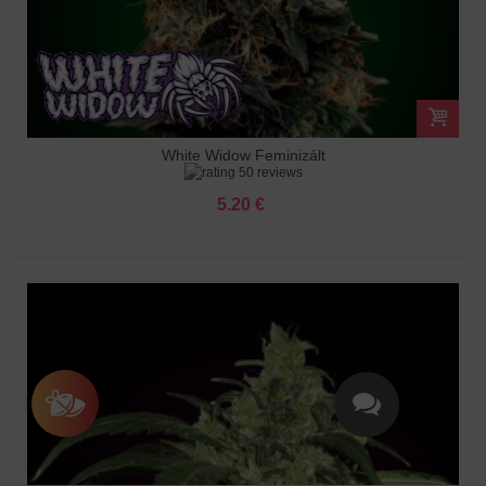
White Widow Feminizált
50 reviews
5.20 €