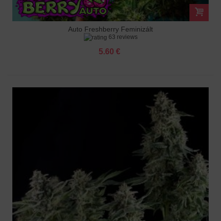
Auto Freshberry Feminizált
63 reviews
5.60 €