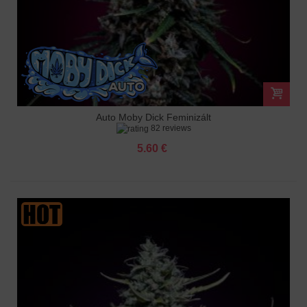
Auto Moby Dick Feminizált
82 reviews
5.60 €