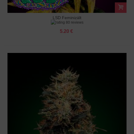
LSD Feminizált
80 reviews
5.20 €