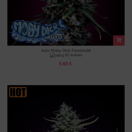
Auto Moby Dick Feminizált
82 reviews
5.60 €