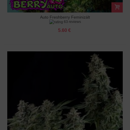
Auto Freshberry Feminizált
63 reviews
5.60 €