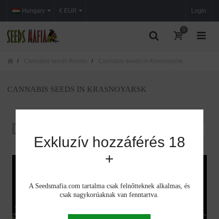
Hungary
€ EUR
Login
0
Cannabis seeds Russia
Cannabis seeds in Krasnoyarsk
CANNABIS SEEDS IN KRASNOYARSK
Rendezés iszerint
--
Exkluzív hozzáférés 18
+
A Seedsmafia.com tartalma csak felnőtteknek alkalmas, és
csak nagykorúaknak van fenntartva.