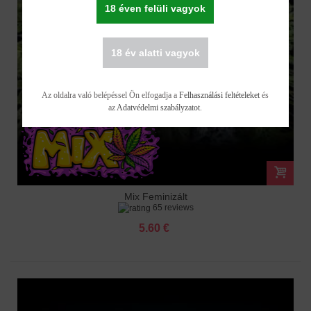
18 éven felüli vagyok
18 év alatti vagyok
Az oldalra való belépéssel Ön elfogadja a
Felhasználási feltételeket
és
az
Adatvédelmi szabályzatot
.
Mix Feminizált
65 reviews
5.60 €