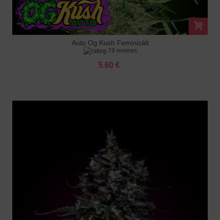
Auto Og Kush Feminizált
79 reviews
5.60 €