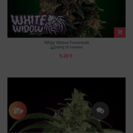
White Widow Feminizált
50 reviews
5.20 €