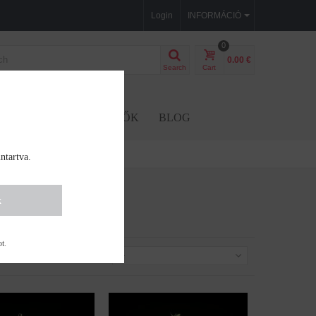
Login
INFORMÁCIÓ
0
0.00 €
Search
Cart
GVAK
KIEGÉSZÍTŐK
BLOG
ntartva.
k
ot
.
Rendezés iszerint
--