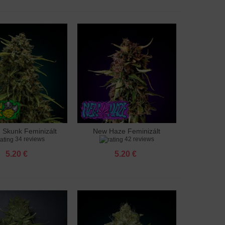
Skunk Feminizált
New Haze Feminizált
adás a kosárhoz
Hozzáadás a kosárhoz
34 reviews
42 reviews
5.20 €
5.20 €