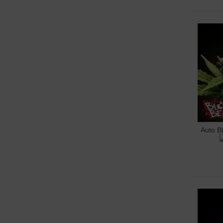
Auto B
Hoz