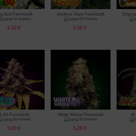
ig Bud Feminizált
Sacitrus Haze Feminizált
Origina
záadás a kosárhoz
Hozzáadás a kosárhoz
Hozzá
42 reviews
65 reviews
5.20 €
5.20 €
LSD Feminizált
White Widow Feminizált
Ak
záadás a kosárhoz
Hozzáadás a kosárhoz
Hozzá
80 reviews
50 reviews
5.20 €
5.20 €