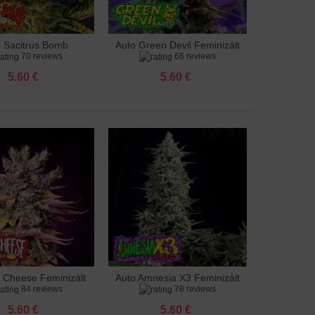
o Sacitrus Bomb
Auto Green Devil Feminizált
adás a kosárhoz
Hozzáadás a kosárhoz
70 reviews
66 reviews
Feminizált
5.60 €
5.60 €
g Cheese Feminizált
Auto Amnesia X3 Feminizált
adás a kosárhoz
Hozzáadás a kosárhoz
84 reviews
78 reviews
5.60 €
5.60 €