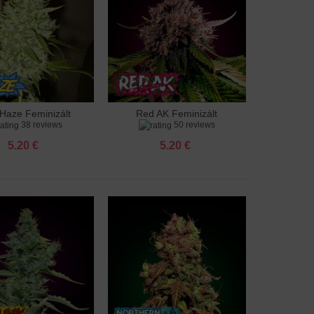
Haze Feminizált
Red AK Feminizált
adás a kosárhoz
Hozzáadás a kosárhoz
38 reviews
50 reviews
5.20 €
5.20 €