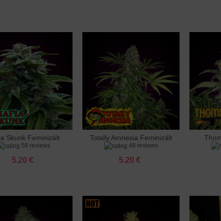
sia Feminizált
 €
sia X3 Turbo Feminizált
 €
 Afghan Kush Feminizált
 €
ia Skunk Feminizált
Totally Amnesia Feminizált
Thom
záadás a kosárhoz
Hozzáadás a kosárhoz
Hozzá
 Ak 47 Feminizált
58 reviews
48 reviews
 €
5.20 €
5.20 €
 Amnesia Feminizált
 €
 Amnesia X3 Feminizált