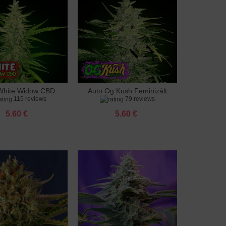
White Widow CBD
Auto Og Kush Feminizált
adás a kosárhoz
Hozzáadás a kosárhoz
115 reviews
79 reviews
Feminizált
5.60 €
5.60 €