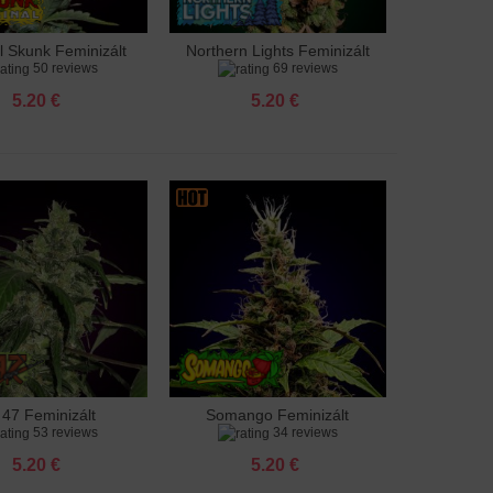
l Skunk Feminizált
Northern Lights Feminizált
adás a kosárhoz
Hozzáadás a kosárhoz
50 reviews
69 reviews
5.20 €
5.20 €
 47 Feminizált
Somango Feminizált
adás a kosárhoz
Hozzáadás a kosárhoz
53 reviews
34 reviews
5.20 €
5.20 €