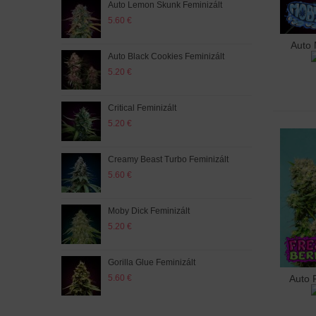
Auto Lemon Skunk Feminizált
Auto
5.60 €
5.60
Auto 
Hoz
Auto Black Cookies Feminizált
Big 
5.20 €
5.60
Critical Feminizált
Red 
5.20 €
5.20
Creamy Beast Turbo Feminizált
Crit
5.60 €
5.20
Moby Dick Feminizált
Auto
5.20 €
5.20
Gorilla Glue Feminizált
Purp
5.60 €
5.60
Auto 
Hoz