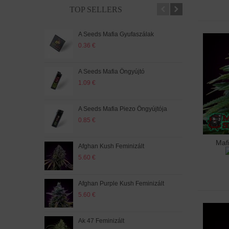
TOP SELLERS
A Seeds Mafia Gyufaszálak
Amne
0.36 €
5.20
A Seeds Mafia Öngyújtó
Amne
1.09 €
5.60
A Seeds Mafia Piezo Öngyújtója
Auto
0.85 €
5.60
Maf
Hoz
Afghan Kush Feminizált
Auto
5.60 €
5.20
Afghan Purple Kush Feminizált
Auto
5.60 €
5.20
Ak 47 Feminizált
Auto