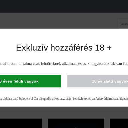
Exkluzív hozzáférés 18 +
VAK
FEMINIZÁLT AUTOVIRÁGZÓ MAGVAK
CBD MA
 Poland
mafia.com tartalma csak felnőtteknek alkalmas, és csak nagykorúaknak van fen
IS SEEDS IN POLAND
8 éven felüli vagyok
18 év alatti vagyo
lenítése - 53 elemek 53
z oldalra való belépéssel Ön elfogadja a
Felhasználási feltételeket
és az
Adatvédelmi szabályzat