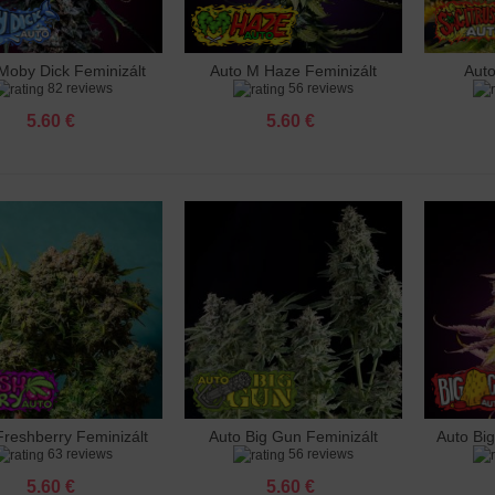
 Afghan Kush Feminizált
 €
Moby Dick Feminizált
Auto M Haze Feminizált
Aut
záadás a kosárhoz
Hozzáadás a kosárhoz
Hozzá
82 reviews
56 reviews
Gun Feminizált
 €
5.60 €
5.60 €
AK Feminizált
 €
ical Jack Feminizált
 €
 White Widow Feminizált
 €
le Punch Feminizált
 €
Freshberry Feminizált
Auto Big Gun Feminizált
Auto Bi
záadás a kosárhoz
Hozzáadás a kosárhoz
Hozzá
63 reviews
56 reviews
5.60 €
5.60 €