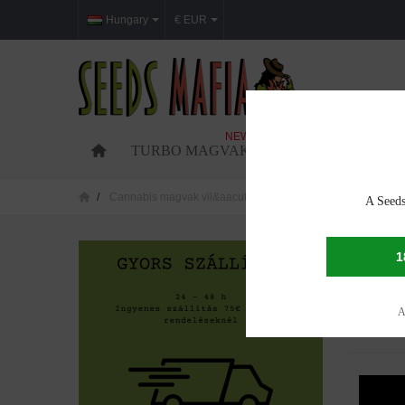
Hungary
€ EUR
NEW
TURBO MAGVAK
FEMINIZÁLT MAG
Cannabis magvak vil&aacute;gszerte
Cannabis seeds in
A Seeds
CANNAB
1
A 1 megje
A