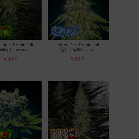
al Jack Feminizált
Moby Dick Feminizált
adás a kosárhoz
Hozzáadás a kosárhoz
36 reviews
63 reviews
5.20 €
5.20 €