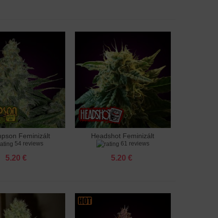
pson Feminizált
Headshot Feminizált
adás a kosárhoz
Hozzáadás a kosárhoz
54 reviews
61 reviews
5.20 €
5.20 €