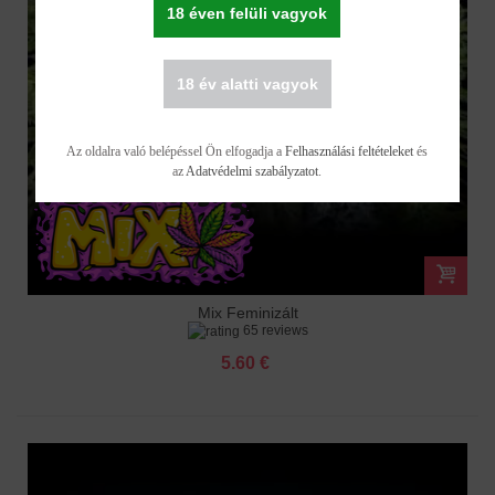
18 éven felüli vagyok
18 év alatti vagyok
Az oldalra való belépéssel Ön elfogadja a
Felhasználási feltételeket
és
az
Adatvédelmi szabályzatot
.
Mix Feminizált
65 reviews
5.60 €