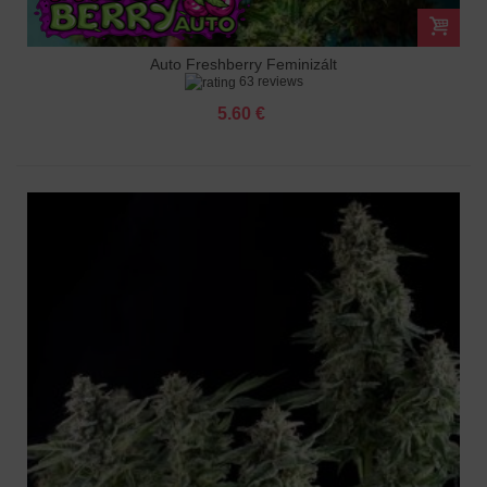
Auto Freshberry Feminizált
63 reviews
5.60 €