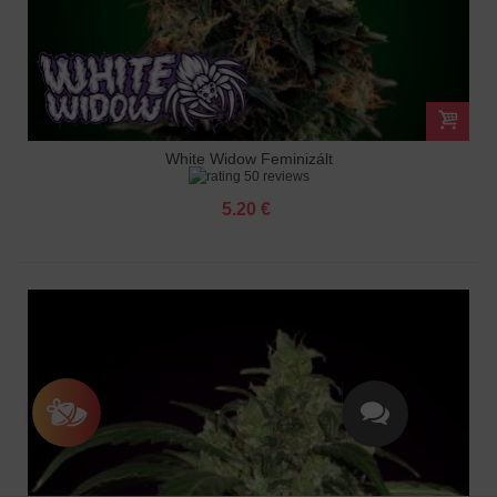
White Widow Feminizált
50 reviews
5.20 €