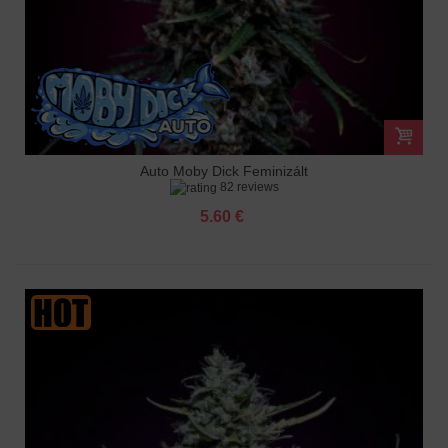
Auto Moby Dick Feminizált
82 reviews
5.60 €