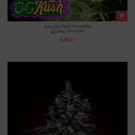
Auto Og Kush Feminizált
79 reviews
5.60 €