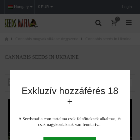
Hungary
€ EUR
Login
0
Cannabis magvak vil&aacute;gszerte
Cannabis seeds in Ukraine
CANNABIS SEEDS IN UKRAINE
Rendezés iszerint
--
Exkluzív hozzáférés 18
+
A Seedsmafia.com tartalma csak felnőtteknek alkalmas, és
csak nagykorúaknak van fenntartva.