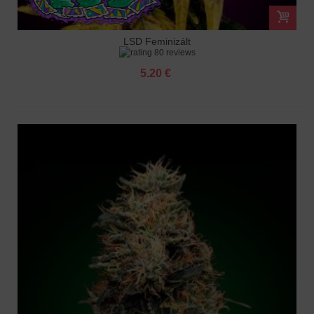
LSD Feminizált
80 reviews
5.20 €