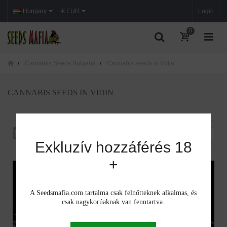
Hungary
€ EUR
Login
0
Cannabis Seeds Bulgaria
Cannabis seeds in Vidin
CANNABIS SEEDS IN VIDIN
Rendezés iszerint
--
Exkluzív hozzáférés 18
+
A Seedsmafia.com tartalma csak felnőtteknek alkalmas, és
csak nagykorúaknak van fenntartva.