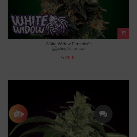
White Widow Feminizált
50 reviews
5.20 €