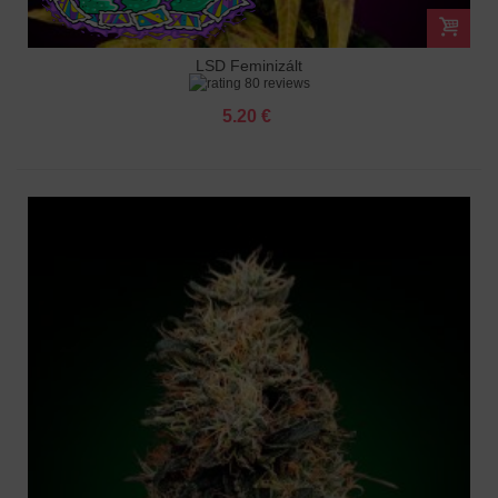
LSD Feminizált
80 reviews
5.20 €