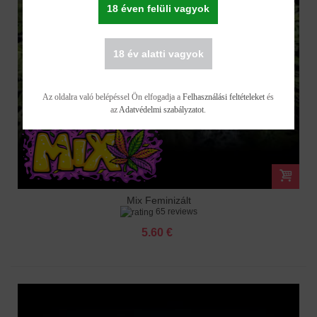
18 éven felüli vagyok
18 év alatti vagyok
Az oldalra való belépéssel Ön elfogadja a
Felhasználási feltételeket
és
az
Adatvédelmi szabályzatot
.
Mix Feminizált
65 reviews
5.60 €