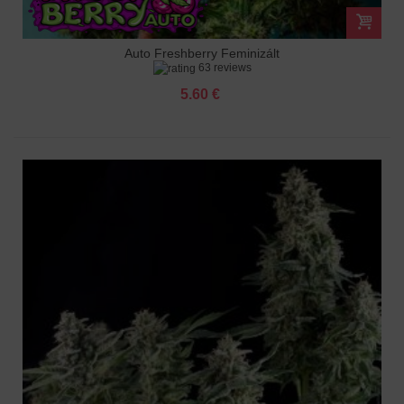
Auto Freshberry Feminizált
63 reviews
5.60 €