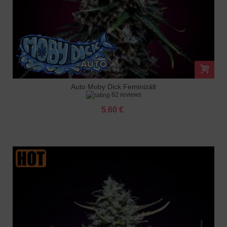
Auto Moby Dick Feminizált
82 reviews
5.60 €