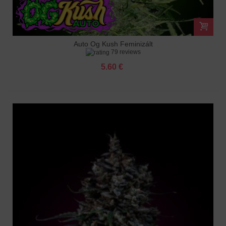
Auto Og Kush Feminizált
79 reviews
5.60 €