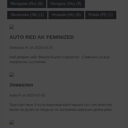
Молдова (Ru) (6)
Hungary (Hu) (9)
Slovensko (Sk) (1)
Hrvatski (Hr) (6)
Polski (Pl) (1)
AUTO RED AK FEMINIZED
Svetoslav R. on 2026-03-20
Най добрия сайт. Винаги бързи и коректни . Семената са във
перфектно състояние
Уникален
Ivailo P. on 2025-07-05
Този сорт вече 3 пъти поръчвам както винаги са с топ качество
малко по дълго се гледа но си заслужава сериозен добив дава.