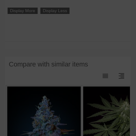
Display More
Display Less
Compare with similar items
reorder
format_align_right