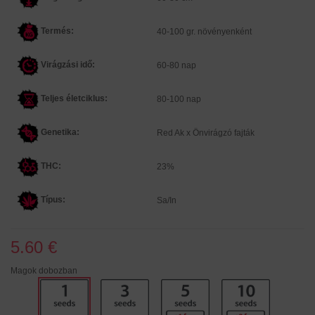
Termés:
40-100 gr. növényenként
Virágzási idő:
60-80 nap
Teljes életciklus:
80-100 nap
Genetika:
Red Ak x Önvirágzó fajták
THC:
23%
Típus:
Sa/In
5.60 €
Magok dobozban