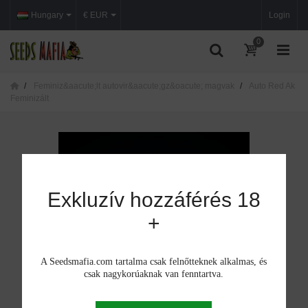
Hungary
€ EUR
Login
0
Feminiz&aacute;lt autovir&aacute;gz&oacute; magvak
Auto Red Ak
Feminizált
Exkluzív hozzáférés 18
+
A Seedsmafia.com tartalma csak felnőtteknek alkalmas, és
csak nagykorúaknak van fenntartva.