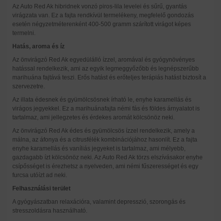
Az Auto Red Ak hibridnek vonzó piros-lila levelei és sűrű, gyantás
virágzata van. Ez a fajta rendkívül termelékeny, megfelelő gondozás
esetén négyzetméterenként 400-500 gramm szárított virágot képes
termelni.
Hatás, aroma és íz
Az önvirágzó Red Ak egyedülálló ízzel, aromával és gyógynövényes
hatással rendelkezik, ami az egyik legmeggyőzőbb és legnépszerűbb
marihuána fajtává teszi. Erős hatást és erőteljes terápiás hatást biztosít a
szervezetre.
Az illata édesnek és gyümölcsösnek írható le, enyhe karamellás és
virágos jegyekkel. Ez a marihuánafajta némi fás és földes árnyalatot is
tartalmaz, ami jellegzetes és érdekes aromát kölcsönöz neki.
Az önvirágzó Red Ak édes és gyümölcsös ízzel rendelkezik, amely a
málna, az áfonya és a citrusfélék kombinációjához hasonlít. Ez a fajta
enyhe karamellás és vaníliás jegyeket is tartalmaz, ami mélyebb,
gazdagabb ízt kölcsönöz neki. Az Auto Red Ak törzs elszívásakor enyhe
csípősséget is érezhetsz a nyelveden, ami némi fűszerességet és egy
furcsa utóízt ad neki.
Felhasználási terület
A gyógyászatban relaxációra, valamint depresszió, szorongás és
stresszoldásra használható.