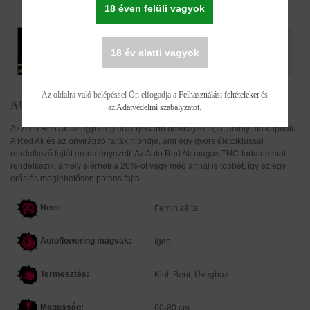
18 éven felüli vagyok
18 év alatti vagyok
Az oldalra való belépéssel Ön elfogadja a
Felhasználási feltételeket
és
AUTO RED AK FEMINIZÁLT
az
Adatvédelmi szabályzatot
.
Az Auto Red Ak az egyik leglátványosabb önvirágzó fajta, amely ma kapható.
A Red Ak és az önvirágzó fajták hibridje, ami egy gyors életciklussal
rendelkező fajtát eredményezett. Az Auto Red Ak magas THC-tartalommal
rendelkezik, amely elérheti a 20%-ot vagy még annál is többet, így ez egy
erős és meglehetősen potens fajta.
Nem:
Feminizálta
Autoflowering magvak:
Igen
Termesztés:
Kint, Bent, Üvegház
Magasság:
60-80 cm