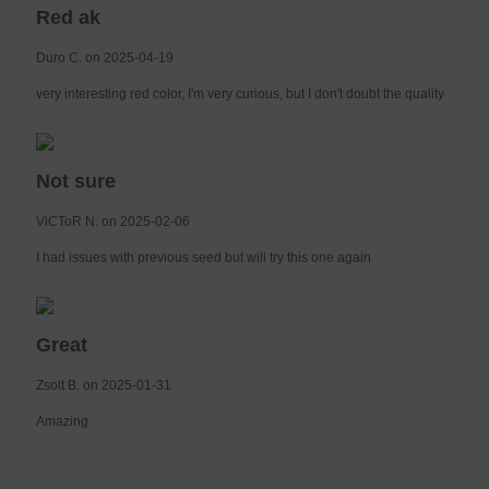
Red ak
Duro C. on 2025-04-19
very interesting red color, I'm very curious, but I don't doubt the quality
Not sure
ViCToR N. on 2025-02-06
I had issues with previous seed but will try this one again
Great
Zsolt B. on 2025-01-31
Amazing