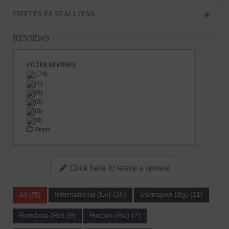
FIZETÉS ÉS SZÁLLÍTÁS
REVIEWS
FILTER REVIEWS
(74)
(1)
(0)
(0)
(0)
(0)
Reset
Click here to leave a review
International (En) (25)
България (Bg) (11)
All (75)
România (Ro) (9)
Россия (Ru) (7)