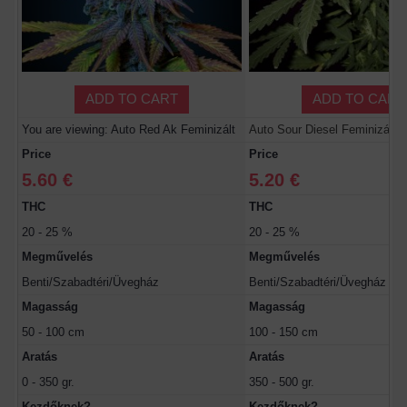
ADD TO CART
ADD TO CART
You are viewing: Auto Red Ak Feminizált
Auto Sour Diesel Feminizált
Price
Price
5.60 €
5.20 €
THC
THC
20 - 25 %
20 - 25 %
Megművelés
Megművelés
Benti/Szabadtéri/Üvegház
Benti/Szabadtéri/Üvegház
Magasság
Magasság
50 - 100 cm
100 - 150 cm
Aratás
Aratás
0 - 350 gr.
350 - 500 gr.
Kezdőknek?
Kezdőknek?