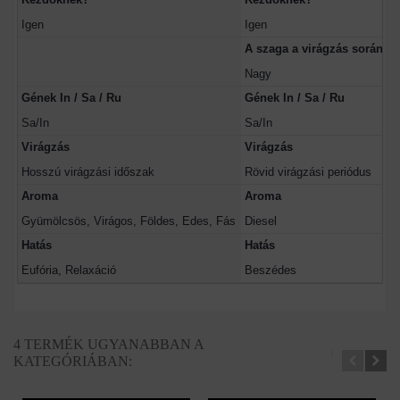
Igen
Igen
A szaga a virágzás során
Nagy
Gének In / Sa / Ru
Gének In / Sa / Ru
Sa/In
Sa/In
Virágzás
Virágzás
Hosszú virágzási időszak
Rövid virágzási periódus
Aroma
Aroma
Gyümölcsös, Virágos, Földes, Edes, Fás
Diesel
Hatás
Hatás
Eufória, Relaxáció
Beszédes
4 TERMÉK UGYANABBAN A
KATEGÓRIÁBAN: