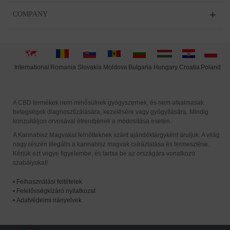
COMPANY
International
Moldova
Hungary
Poland
Slovakia
Romania
Bulgaria
Croatia
A CBD termékek nem minősülnek gyógyszernek, és nem alkalmasak
betegségek diagnosztizálására, kezelésére vagy gyógyítására. Mindig
konzultáljon orvosával étrendjének a módosítása esetén.
A Kannabisz Magvakat felnőtteknek szánt ajándéktárgyként áruljuk. A világ
nagy részén illegális a kannabisz magvak csíráztatása és termesztése.
Kérjük ezt vegye figyelembe, és tartsa be az országára vonatkozó
szabályokat!
•
Felhasználási feltételek
•
Felelősségkizáró nyilatkozat
•
Adatvédelmi irányelvek