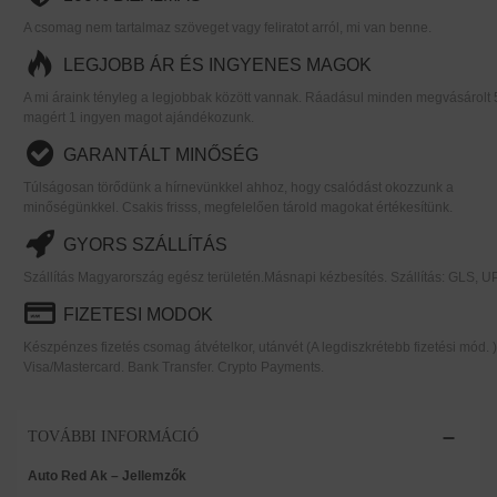
A csomag nem tartalmaz szöveget vagy feliratot arról, mi van benne.
LEGJOBB ÁR ÉS INGYENES MAGOK
A mi áraink tényleg a legjobbak között vannak. Ráadásul minden megvásárolt 
magért 1 ingyen magot ajándékozunk.
GARANTÁLT MINŐSÉG
Túlságosan törődünk a hírnevünkkel ahhoz, hogy csalódást okozzunk a
minőségünkkel. Csakis frisss, megfelelően tárold magokat értékesítünk.
GYORS SZÁLLÍTÁS
Szállítás Magyarország egész területén.Másnapi kézbesítés. Szállítás: GLS, U
FIZETESI MODOK
Készpénzes fizetés csomag átvételkor, utánvét (A legdiszkrétebb fizetési mód. )
Visa/Mastercard. Bank Transfer. Crypto Payments.
TOVÁBBI INFORMÁCIÓ
Auto Red Ak – Jellemzők