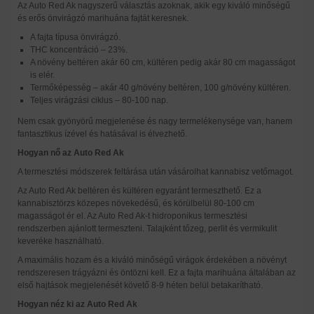
Az Auto Red Ak nagyszerű választás azoknak, akik egy kiváló minőségű
és erős önvirágzó marihuána fajtát keresnek.
A fajta típusa önvirágzó.
THC koncentráció – 23%.
A növény beltéren akár 60 cm, kültéren pedig akár 80 cm magasságot
is elér.
Termőképesség – akár 40 g/növény beltéren, 100 g/növény kültéren.
Teljes virágzási ciklus – 80-100 nap.
Nem csak gyönyörű megjelenése és nagy termelékenysége van, hanem
fantasztikus ízével és hatásával is élvezhető.
Hogyan nő az Auto Red Ak
A termesztési módszerek feltárása után vásárolhat kannabisz vetőmagot.
Az Auto Red Ak beltéren és kültéren egyaránt termeszthető. Ez a
kannabisztörzs közepes növekedésű, és körülbelül 80-100 cm
magasságot ér el. Az Auto Red Ak-t hidroponikus termesztési
rendszerben ajánlott termeszteni. Talajként tőzeg, perlit és vermikulit
keveréke használható.
A maximális hozam és a kiváló minőségű virágok érdekében a növényt
rendszeresen trágyázni és öntözni kell. Ez a fajta marihuána általában az
első hajtások megjelenését követő 8-9 héten belül betakarítható.
Hogyan néz ki az Auto Red Ak