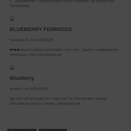
5 . Segítőkészek. A magot gyűjtési célra rendeltem. Így sokáig eláll.
Fantasztikus.
BLUEBERRY FEMINIZED
Svetoslav R. on 20/03/2026
❤️❤️❤️ вече 3 години използвам този сорт , защото е невероятно
отпускащо след употребата му
Blueberry
Ilonka R. on 24/04/2025
Ще опитам за първи път този сорт.За сега всичко е наред
покълват,но разстът бавно...Благодаря ви.