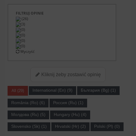
FILTRUJ OPINIE
(26)
(3)
(0)
(0)
(0)
(0)
Wyczyść
Kliknij żeby zostawić opinię
International (En) (9)
България (Bg) (1)
All (29)
România (Ro) (6)
Россия (Ru) (1)
Молдова (Ru) (5)
Hungary (Hu) (4)
Slovensko (Sk) (1)
Hrvatski (Hr) (2)
Polski (Pl) (0)