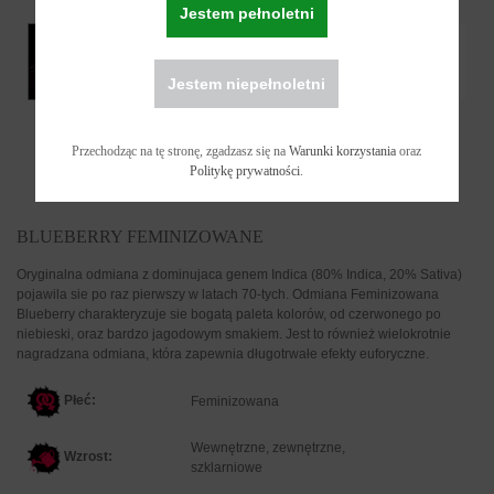
Jestem pełnoletni
Jestem niepełnoletni
Przechodząc na tę stronę, zgadzasz się na
Warunki korzystania
oraz
Politykę prywatności
.
BLUEBERRY FEMINIZOWANE
Oryginalna odmiana z dominujaca genem Indica (80% Indica, 20% Sativa)
pojawila sie po raz pierwszy w latach 70-tych. Odmiana Feminizowana
Blueberry charakteryzuje sie bogatą paleta kolorów, od czerwonego po
niebieski, oraz bardzo jagodowym smakiem. Jest to również wielokrotnie
nagradzana odmiana, która zapewnia długotrwałe efekty euforyczne.
Płeć:
F
eminizowana
Wewnętrzne, zewnętrzne,
Wzrost:
szklarniowe