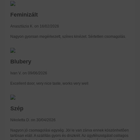
Feminizált
Anasztázia K. on 16/02/2026
Nagyon gyorsan megérkezett, színes kinézet. Sértetlen csomagolás.
Blubery
Ivan V. on 09/06/2026
Excellent door, very nice taste, works very well
Szép
Nikoletta D. on 30/04/2026
Nagyon jó csomagolási egység. Jól le van zárva ennek köszönhetően
tartósan eláll. A szállítás gyors és diszkrét. Az ügyfélszolgálat csillagos