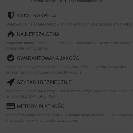
Średnia ocena:
10
/
10
- Ilość komentarzy:
29
100% DYSKRECJI
Opakowanie nie zawiera tekstów ani napisów o tym, co znajduje się w środku.
NAJLEPSZA CENA
Naprawdę mamy jedne z najlepszych cen. Dodatkowo za każde 5 zakupionyc
nasion oferujemy 1 gratis.
GWARANTOWANA JAKOŚĆ
Za bardzo dbamy o nasz wizerunek, aby zawieść Cię jakością. Mamy tylko
świeże nasiona, odpowiednio przechowywane.
SZYBKO I BEZPIECZNIE
Współpracujemy z najszybszymi i najskuteczniejszymi kurierami w Europie i n
świecie. GLS, UPS, DHL, POST...
METODY PŁATNOŚCI
Płatność za pobraniem (najbardziej dyskretna opcja płatności). Visa/Mastercar
Przelew bankowy. Płatności kryptowalutowe.