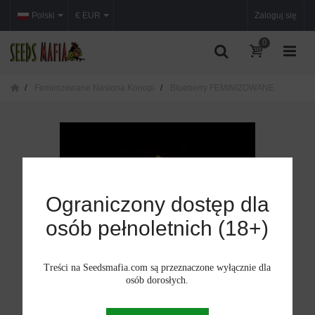
Polski
€ EUR
Zaloguj się
0
Feminizowane Nasiona Konopi
Blueberry FEMINIZOWANE
Ograniczony dostęp dla
osób pełnoletnich (18+)
Treści na Seedsmafia.com są przeznaczone wyłącznie dla
osób dorosłych.