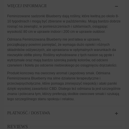
WIĘCEJ INFORMACJI
Feminizowane sadzonki Blueberry dają rośliny, które kwitną po około 8-
10 tygodniach i mogą być zbierane w październiku. Mogą bardzo dobrze
rosnąć na zewnątrz, w pomieszczeniach i szklarniach, osiągając
wysokość 80 cm w uprawie indoor i 200 cm w uprawie outdoor.
Odmiana Feminizowana Blueberry nie jest łatwa w uprawie,
początkujący powinni pamiętać, że wymaga dużo opieki i różnych
składników odżywczych, ale uprawiana w optymalnych warunkach da
niezwykle obfite plony. Rośliny wyhodowane z tych nasion są gęste i
wytrzymałe oraz mają bardzo szeroką paletę kolorów, od odcieni
czerwieni i fioletu po odcienie niebieskiego po osiągnięciu dojrzałości.
Produkt koncowy ma owocowy aromat i jagodowy smak. Odmiana
Feminizowana Blueberry ma silne działanie terapeutyczne i
przeciwpsychotyczne, które pomaga zmniejszyć niepokój i ataki paniki
dzięki wysokiej zawartości CBD. Dlatego też odmiana ta jest szczególnie
znana i polecana tym, którzy preferują słodkie owocowe smaki i szukają
tego szczególnego stanu spokoju i relaksu.
PŁATNOŚĆ / DOSTAWA
REVIEWS