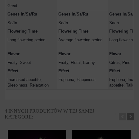
Great
Genes In/Sa/Ru
Genes In/Sa/Ru
Genes In/Sa/Ru
Sa/In
Sa/In
Sa/In
Flowering Time
Flowering Time
Flowering Tim
Long flowering period
Average flowering period
Long flowering p
Flavor
Flavor
Flavor
Fruity, Sweet
Fruity, Floral, Earthy
Citrus, Pine
Effect
Effect
Effect
Increased appetite,
Euphoria, Happiness
Euphoria, Incre
Sleepiness, Relaxation
appetite, Talkati
4 INNYCH PRODUKTÓW W TEJ SAMEJ
KATEGORII: