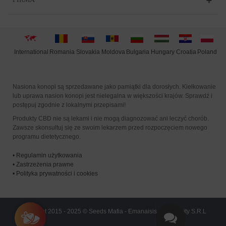
International
Moldova
Hungary
Poland
Slovakia
Romania
Bulgaria
Croatia
Nasiona konopi są sprzedawane jako pamiątki dla dorosłych. Kiełkowanie
lub uprawa nasion konopi jest nielegalna w większości krajów. Sprawdź i
postępuj zgodnie z lokalnymi przepisami!
Produkty CBD nie są lekami i nie mogą diagnozować ani leczyć chorób.
Zawsze skonsultuj się ze swoim lekarzem przed rozpoczęciem nowego
programu dietetycznego.
•
Regulamin użytkowania
•
Zastrzeżenia prawne
•
Polityka prywatności i cookies
Copyright 2015 - 2025 © Seeds Mafia - Emanaisis Community S.R.L