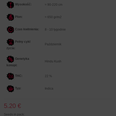
Wysokość:
≈ 90-220 cm
Plon:
≈ 650 gr/m2
Czas kwitnienia:
8 - 10 tygodnie
Pełny cykl
Październik
życia:
Genetyka
Hindu Kush
konopi:
THC:
22 %
Typ:
Indica
5.20 €
Seeds in pack: