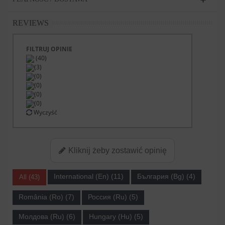
REVIEWS
FILTRUJ OPINIE
(40)
(3)
(0)
(0)
(0)
(0)
Wyczyść
Kliknij żeby zostawić opinię
International (En) (11)
България (Bg) (4)
All (43)
România (Ro) (7)
Россия (Ru) (5)
Молдова (Ru) (6)
Hungary (Hu) (5)