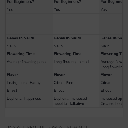
For Beginners?
For Beginners?
For Beginners?
Yes
Yes
Yes
Genes In/Sa/Ru
Genes In/Sa/Ru
Genes In/Sa/Ru
Sa/In
Sa/In
Sa/In
Flowering Time
Flowering Time
Flowering Tim
Average flowering period
Long flowering period
Average flowerin
Long flowering p
Flavor
Flavor
Flavor
Fruity, Floral, Earthy
Citrus, Pine
Citrus
Effect
Effect
Effect
Euphoria, Happiness
Euphoria, Increased
Increased appeti
appetite, Talkative
Creative boost, 
3 INNYCH PRODUKTÓW W TEJ SAMEJ