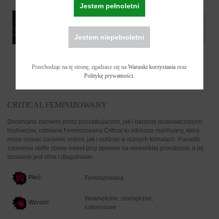
Jestem pełnoletni
Jestem niepełnoletni
Przechodząc na tę stronę, zgadzasz się na
Warunki korzystania
oraz
Politykę prywatności
.
CRITICAL FEMINIZOWANY
Doceniana zarówno przez poczatkujacych, jak i bardziej doswiadczonych
hodowców, odmiana Feminizowana Critical to odmiana marihuany, która
moze rosnac zarówno indoor, jak i outdoor w róznych klimatach. Ponadto
zapewnia obfite zbiory nawet przy uprawie na niewielkiej przestrzeni, a jej
działanie jest silne i długotrwałe.
Płeć:
F
eminizowana
Wewnętrzne, zewnętrzne,
Wzrost:
szklarniowe