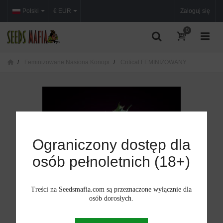
Polski
€ EUR
Zaloguj się
0
Feminizowane Nasiona Konopi
Critical FEMINIZOWANY
Ograniczony dostęp dla
osób pełnoletnich (18+)
Treści na Seedsmafia.com są przeznaczone wyłącznie dla
osób dorosłych.