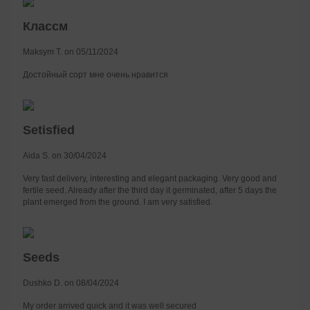
Классм
Maksym T. on 05/11/2024
Достойный сорт мне очень нравится
Setisfied
Aida S. on 30/04/2024
Very fast delivery, interesting and elegant packaging. Very good and
fertile seed. Already after the third day it germinated, after 5 days the
plant emerged from the ground. I am very satisfied.
Seeds
Dushko D. on 08/04/2024
My order arrived quick and it was well secured