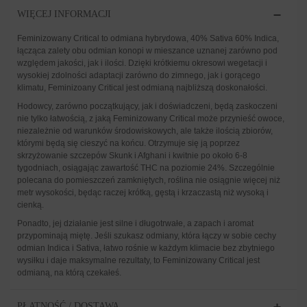
WIĘCEJ INFORMACJI
Feminizowany Critical to odmiana hybrydowa, 40% Sativa 60% Indica,
łącząca zalety obu odmian konopi w mieszance uznanej zarówno pod
względem jakości, jak i ilości. Dzięki krótkiemu okresowi wegetacji i
wysokiej zdolności adaptacji zarówno do zimnego, jak i gorącego
klimatu, Feminizoany Critical jest odmianą najbliższą doskonałości.
Hodowcy, zarówno początkujący, jak i doświadczeni, będą zaskoczeni
nie tylko łatwością, z jaką Feminizowany Critical może przynieść owoce,
niezależnie od warunków środowiskowych, ale także ilością zbiorów,
którymi będą się cieszyć na końcu. Otrzymuje się ją poprzez
skrzyżowanie szczepów Skunk i Afghani i kwitnie po około 6-8
tygodniach, osiągając zawartość THC na poziomie 24%. Szczególnie
polecana do pomieszczeń zamkniętych, roślina nie osiągnie więcej niż
metr wysokości, będąc raczej krótką, gęstą i krzaczastą niż wysoką i
cienką.
Ponadto, jej działanie jest silne i długotrwałe, a zapach i aromat
przypominają miętę. Jeśli szukasz odmiany, która łączy w sobie cechy
odmian Indica i Sativa, łatwo rośnie w każdym klimacie bez zbytniego
wysiłku i daje maksymalne rezultaty, to Feminizowany Critical jest
odmianą, na którą czekałeś.
PŁATNOŚĆ / DOSTAWA