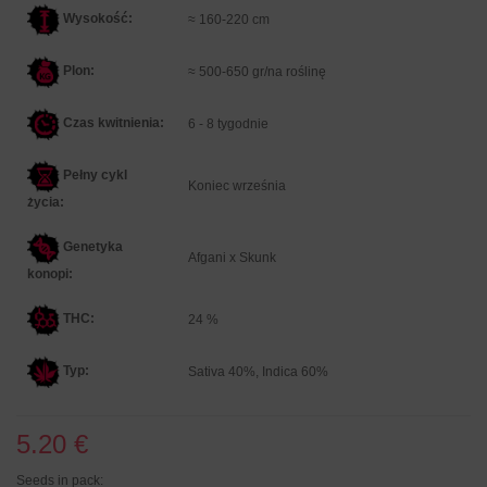
Wysokość:
≈ 160-220 cm
Plon:
≈ 500-650 gr/na roślinę
Czas kwitnienia:
6 - 8 tygodnie
Pełny cykl
Koniec września
życia:
Genetyka
Afgani x Skunk
konopi:
THC:
24 %
Typ:
Sativa 40%, Indica 60%
5.20 €
Seeds in pack: