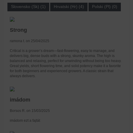
Slovensko (Sk) (1)
Hrvatski (Hr) (4)
Polski (Pl) (0)
Strong
ramona t. on 25/04/2025
Critical is a grower’s dream—fast-flowering, easy to manage, and
delivers big, dense buds with a strong, skunky aroma. The high is
balanced and relaxing, perfect for unwinding without being too heavy.
Great yields, short flowering time, and solid potency make it a favorite
for both beginners and experienced growers. A classic strain that
always delivers.
imádom
Borsos R. on 15/03/2025
imádom ezt a fajtát