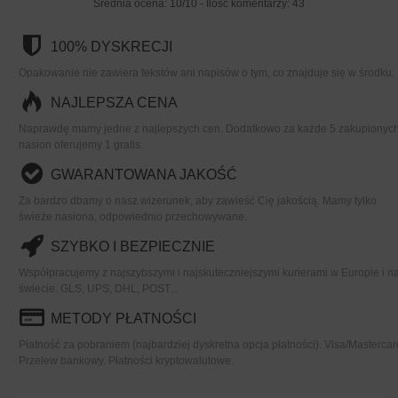
Średnia ocena:
10
/
10
- Ilość komentarzy:
43
100% DYSKRECJI
Opakowanie nie zawiera tekstów ani napisów o tym, co znajduje się w środku.
NAJLEPSZA CENA
Naprawdę mamy jedne z najlepszych cen. Dodatkowo za każde 5 zakupionyc
nasion oferujemy 1 gratis.
GWARANTOWANA JAKOŚĆ
Za bardzo dbamy o nasz wizerunek, aby zawieść Cię jakością. Mamy tylko
świeże nasiona, odpowiednio przechowywane.
SZYBKO I BEZPIECZNIE
Współpracujemy z najszybszymi i najskuteczniejszymi kurierami w Europie i n
świecie. GLS, UPS, DHL, POST...
METODY PŁATNOŚCI
Płatność za pobraniem (najbardziej dyskretna opcja płatności). Visa/Mastercar
Przelew bankowy. Płatności kryptowalutowe.