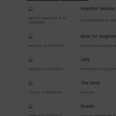
Another delicac
Maltech hungária kft. B. on
Complete peace, for a long
15/05/2026
Best for begine
levente H. on 15/08/2025
Easy to grow and tatse lik
10/8
Tamás O. on 20/07/2025
It arrived fast i hope it g
The best
Silagi D. on 05/07/2025
Good job!
Seeds
Željko P. on 02/06/2025
I am very satisfied with q