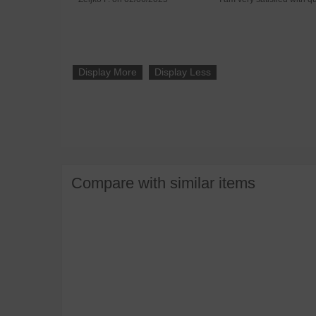
Display More
Display Less
Compare with similar items