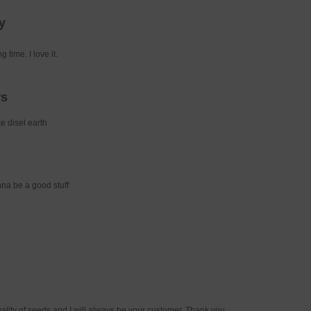
y
 time. I love it.
rs
e disel earth
unna be a good stuff
uality of seeds and I will always be your customer. Thank you.