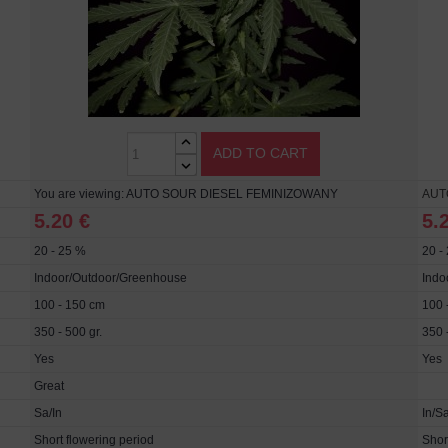
ADD TO CART
You are viewing: AUTO SOUR DIESEL FEMINIZOWANY
AUT
5.20 €
5.
20 - 25 %
20 -
Indoor/Outdoor/Greenhouse
Indo
100 - 150 cm
100 
350 - 500 gr.
350 -
Yes
Yes
Great
Sa/In
In/S
Short flowering period
Shor