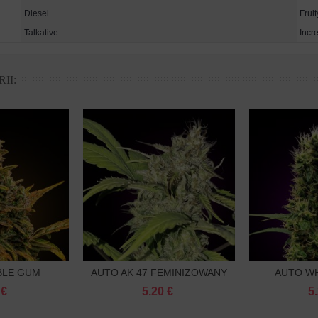
Diesel
Fruit
Talkative
Incr
II:
BLE GUM
AUTO AK 47 FEMINIZOWANY
AUTO W
oszyka
Do koszyka
D
OWANA
FEMI
 €
5.20 €
5