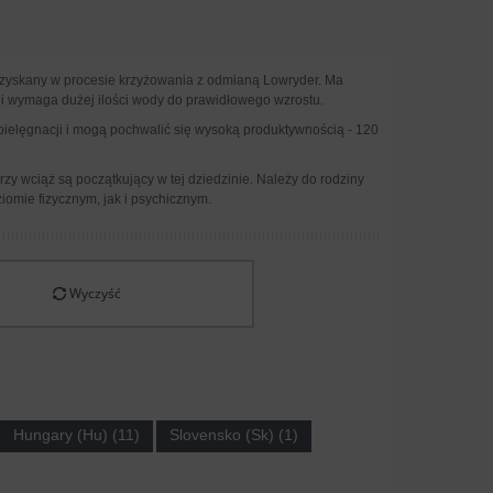
 uzyskany w procesie krzyżowania z odmianą Lowryder. Ma
w i wymaga dużej ilości wody do prawidłowego wzrostu.
pielęgnacji i mogą pochwalić się wysoką produktywnością - 120
rzy wciąż są początkujący w tej dziedzinie. Należy do rodziny
iomie fizycznym, jak i psychicznym.
Wyczyść
Hungary (Hu) (11)
Slovensko (Sk) (1)