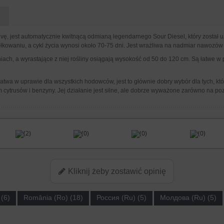
vę, jest automatycznie kwitnącą odmianą legendarnego Sour Diesel, który został
iełkowaniu, a cykl życia wynosi około 70-75 dni. Jest wrażliwa na nadmiar nawozó
ch, a wyrastające z niej rośliny osiągają wysokość od 50 do 120 cm. Są łatwe w 
łatwa w uprawie dla wszystkich hodowców, jest to głównie dobry wybór dla tych, któ
cytrusów i benzyny. Jej działanie jest silne, ale dobrze wyważone zarówno na poz
(2)
(0)
(0)
(0)
Kliknij żeby zostawić opinię
(6)
România (Ro) (18)
Россия (Ru) (5)
Молдова (Ru) (5)