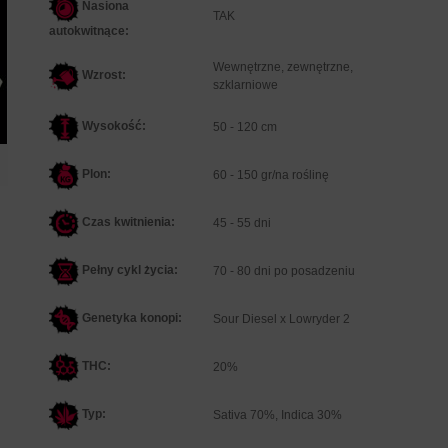
Nasiona
TAK
autokwitnące:
Wewnętrzne, zewnętrzne,
Wzrost:
szklarniowe
Wysokość:
50 - 120 cm
Plon:
60 - 150 gr/na roślinę
Czas kwitnienia:
45 - 55 dni
Pełny cykl życia:
70 - 80 dni po posadzeniu
Genetyka konopi:
Sour Diesel x Lowryder 2
THC:
20%
Typ:
Sativa 70%, Indica 30%