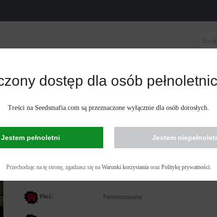
czony dostęp dla osób pełnoletnic
ASIONA KONOPI
NASIONA KONOPI AUTOKWITNĄCE
MINIZOWANY
Treści na Seedsmafia.com są przeznaczone wyłącznie dla osób dorosłych.
AUTO SOUR DIESEL FEMINIZOWANY
Jestem pełnoletni
Jestem niepełnolet
Auto Sour Diesel to feminizowana, automatycznie kwitnąca odmiana konopi.
są zwarte i bardzo produktywne, szczycąc się pikantnym cytrusowym zapa
Przechodząc na tę stronę, zgadzasz się na
Warunki korzystania
oraz
Politykę prywatności
.
połączonym z aromatem benzyny. Zawiera wysoki procent THC - około 20% 
czemu wywołuje długotrwałe, podnoszące na duchu efekty.
Płeć:
F
eminizowana