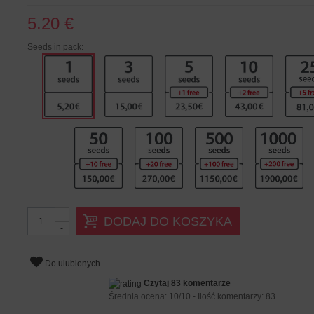
5.20 €
Seeds in pack:
+
DODAJ DO KOSZYKA
-
Do ulubionych
Czytaj 83 komentarze
Średnia ocena:
10
/
10
- Ilość komentarzy:
83