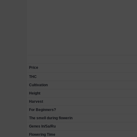
Price
THC
Cultivation
Height
Harvest
For Beginners?
The smell during flowerin
Genes In/Sa/Ru
Flowering Time