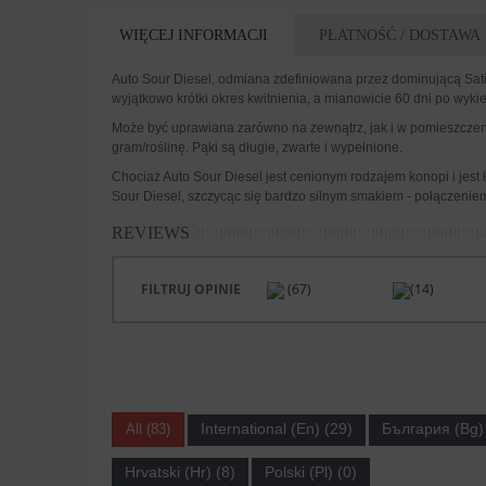
WIĘCEJ INFORMACJI
PŁATNOŚĆ / DOSTAWA
Auto Sour Diesel, odmiana zdefiniowana przez dominującą Sati
wyjątkowo krótki okres kwitnienia, a mianowicie 60 dni po wyk
Może być uprawiana zarówno na zewnątrz, jak i w pomieszczenia
gram/roślinę. Pąki są długie, zwarte i wypełnione.
Chociaż Auto Sour Diesel jest cenionym rodzajem konopi i jest 
Sour Diesel, szczycąc się bardzo silnym smakiem - połączeniem 
REVIEWS
FILTRUJ OPINIE
(67)
(14)
International (En) (29)
България (Bg) 
All (83)
Hrvatski (Hr) (8)
Polski (Pl) (0)