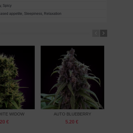
y, Spicy
eased appetite, Sleepiness, Relaxation
HITE WIDOW
AUTO BLUEBERRY
AUTO N
o koszyka
Do koszyka
NIZOWANE
FEMINIZOWANE
FE
.20 €
5.20 €