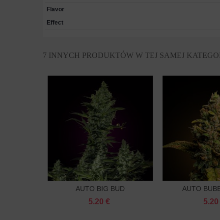
Flavor
Effect
7 INNYCH PRODUKTÓW W TEJ SAMEJ KATEGOR
AUTO BIG BUD
AUTO BUB
Do koszyka
Do k
FEMINIZOWANE
FEMINIZ
5.20 €
5.20