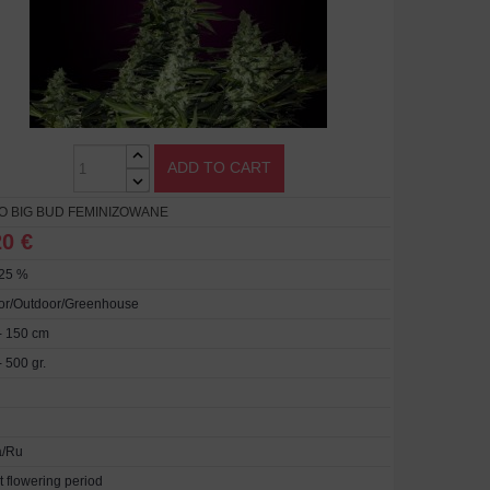
ADD TO CART
O BIG BUD FEMINIZOWANE
20 €
 25 %
or/Outdoor/Greenhouse
- 150 cm
 500 gr.
a/Ru
t flowering period