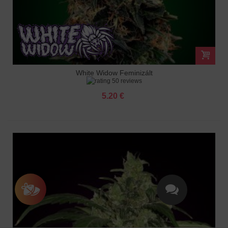
White Widow Feminizált
50 reviews
5.20 €