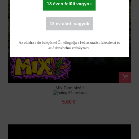
18 éven felüli vagyok
18 év alatti vagyok
Az oldalra való belépéssel Ön elfogadja a
Felhasználási feltételeket
és
az
Adatvédelmi szabályzatot
.
Mix Feminizált
65 reviews
5.60 €