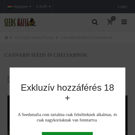
Hungary
€ EUR
Login
0
Cannabis seeds Russia
Cannabis seeds in Chelyabinsk
CANNABIS SEEDS IN CHELYABINSK
Rendezés iszerint
--
Exkluzív hozzáférés 18
+
A Seedsmafia.com tartalma csak felnőtteknek alkalmas, és
csak nagykorúaknak van fenntartva.