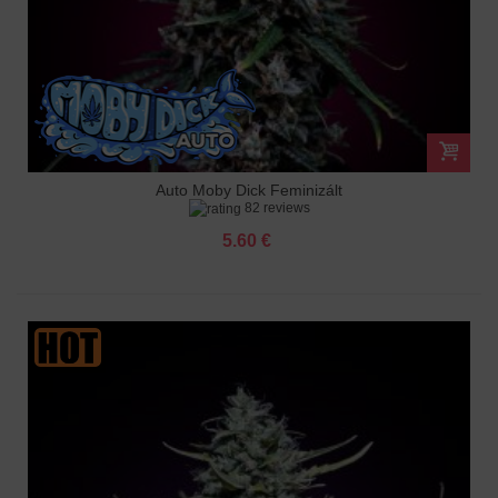
Auto Moby Dick Feminizált
82 reviews
5.60 €