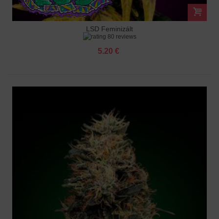
LSD Feminizált
80 reviews
5.20 €