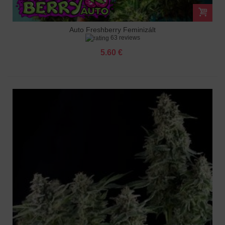
Auto Freshberry Feminizált
63 reviews
5.60 €