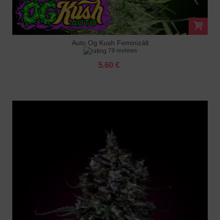
Auto Og Kush Feminizált
79 reviews
5.60 €