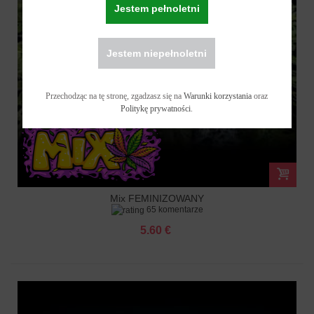
Jestem pełnoletni
Jestem niepełnoletni
Przechodząc na tę stronę, zgadzasz się na
Warunki korzystania
oraz
Politykę prywatności
.
Mix FEMINIZOWANY
65 komentarze
5.60 €