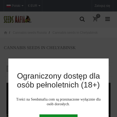
Polski
€ EUR
Zaloguj się
0
Cannabis seeds Russia
Cannabis seeds in Chelyabinsk
CANNABIS SEEDS IN CHELYABINSK
Sortuj według
--
Ograniczony dostęp dla
osób pełnoletnich (18+)
Treści na Seedsmafia.com są przeznaczone wyłącznie dla
osób dorosłych.