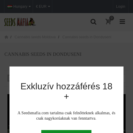
Hungary
€ EUR
Login
0
Cannabis seeds Moldova
Cannabis seeds in Donduseni
CANNABIS SEEDS IN DONDUSENI
Rendezés iszerint
--
Exkluzív hozzáférés 18
+
A Seedsmafia.com tartalma csak felnőtteknek alkalmas, és
csak nagykorúaknak van fenntartva.