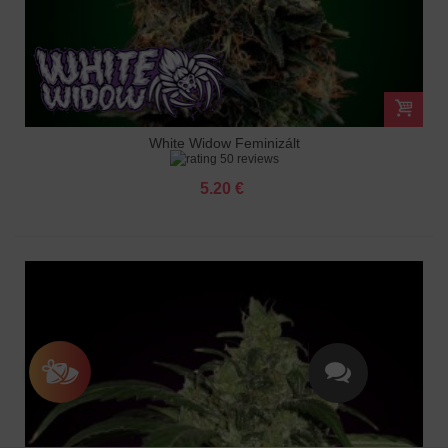
White Widow Feminizált
50 reviews
5.20 €