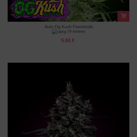
Auto Og Kush Feminizált
79 reviews
5.60 €