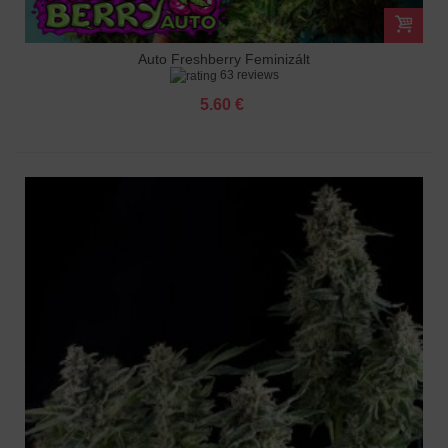
Auto Freshberry Feminizált
63 reviews
5.60 €