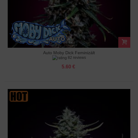
Auto Moby Dick Feminizált
82 reviews
5.60 €