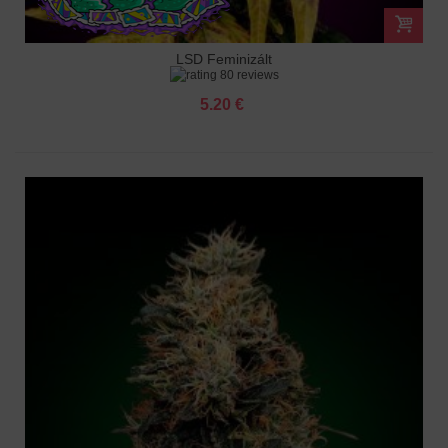
LSD Feminizált
80 reviews
5.20 €