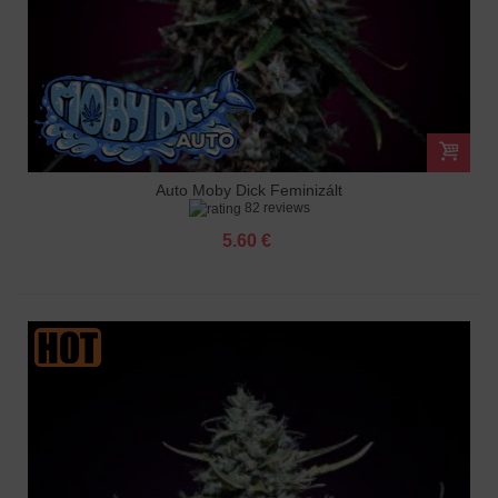
Auto Moby Dick Feminizált
82 reviews
5.60 €