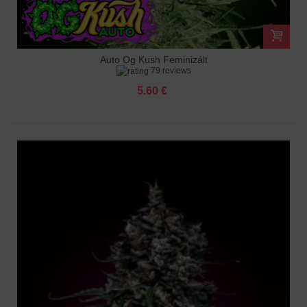
Auto Og Kush Feminizált
79 reviews
5.60 €