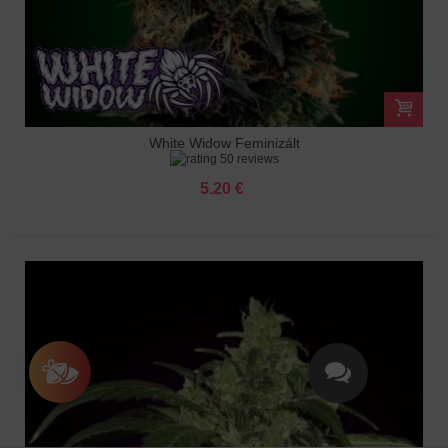
White Widow Feminizált
50 reviews
5.20 €