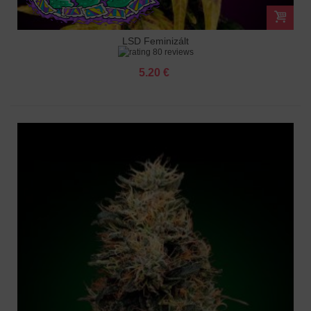
LSD Feminizált
80 reviews
5.20 €