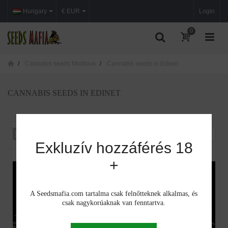
Hungary
€ EUR
Login
0
Cannabis seeds Moldova
Cannabis seeds in Edinet
CANNABIS SEEDS IN EDINET
Rendezés iszerint
--
Exkluzív hozzáférés 18
+
A Seedsmafia.com tartalma csak felnőtteknek alkalmas, és
csak nagykorúaknak van fenntartva.