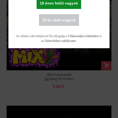
18 éven felüli vagyok
18 év alatti vagyok
Az oldalra való belépéssel Ön elfogadja a
Felhasználási feltételeket
és
az
Adatvédelmi szabályzatot
.
Mix Feminizált
65 reviews
5.60 €