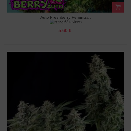
Auto Freshberry Feminizált
63 reviews
5.60 €