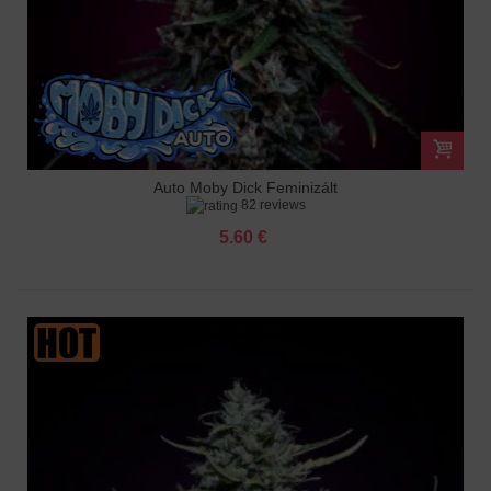
Auto Moby Dick Feminizált
82 reviews
5.60 €