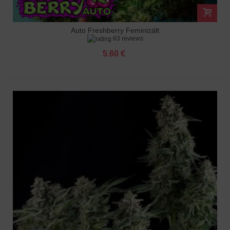
Auto Freshberry Feminizált
63 reviews
5.60 €