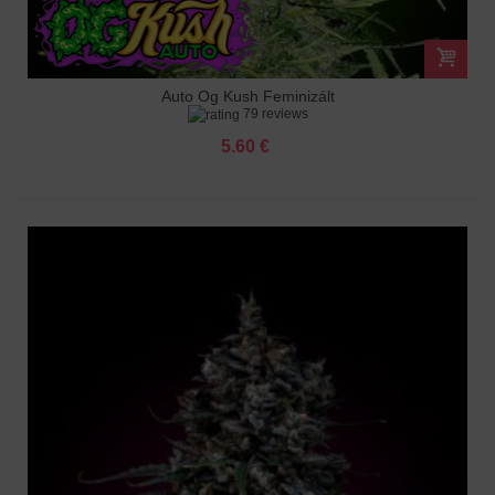
Auto Og Kush Feminizált
79 reviews
5.60 €