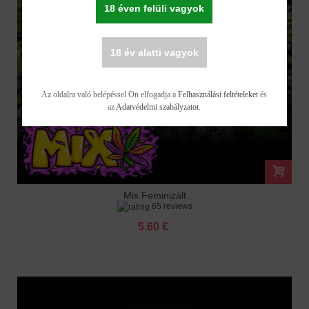
18 éven felüli vagyok
18 év alatti vagyok
Az oldalra való belépéssel Ön elfogadja a
Felhasználási feltételeket
és
az
Adatvédelmi szabályzatot
.
Mix Feminizált
65 reviews
5.60 €