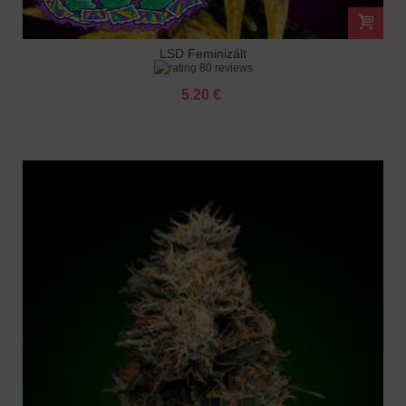
LSD Feminizált
80 reviews
5.20 €