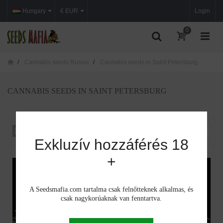
Hungary
€ EUR
Login
0
Cannabis seeds Russia
Cannabis seeds in Saint Petersburg
CANNABIS SEEDS IN SAINT PETERSBURG
Rendezés iszerint
--
Exkluzív hozzáférés 18
+
A Seedsmafia.com tartalma csak felnőtteknek alkalmas, és
csak nagykorúaknak van fenntartva.