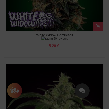
White Widow Feminizált
50 reviews
5.20 €