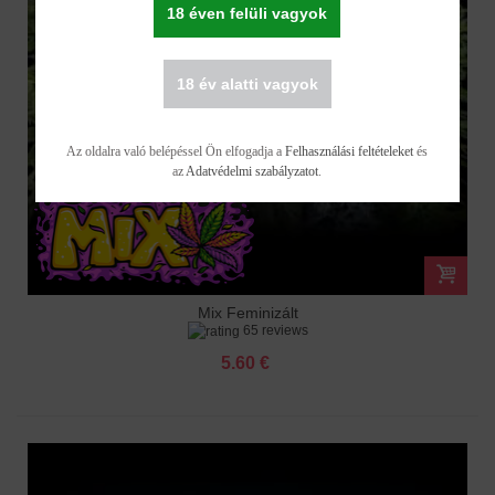
18 éven felüli vagyok
18 év alatti vagyok
Az oldalra való belépéssel Ön elfogadja a
Felhasználási feltételeket
és
az
Adatvédelmi szabályzatot
.
Mix Feminizált
65 reviews
5.60 €