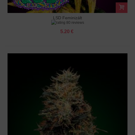
LSD Feminizált
80 reviews
5.20 €