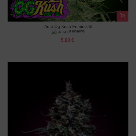
Auto Og Kush Feminizált
79 reviews
5.60 €