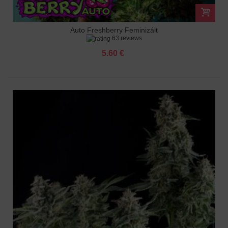
Auto Freshberry Feminizált
63 reviews
5.60 €