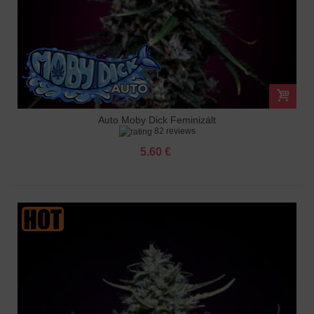
Auto Moby Dick Feminizált
82 reviews
5.60 €