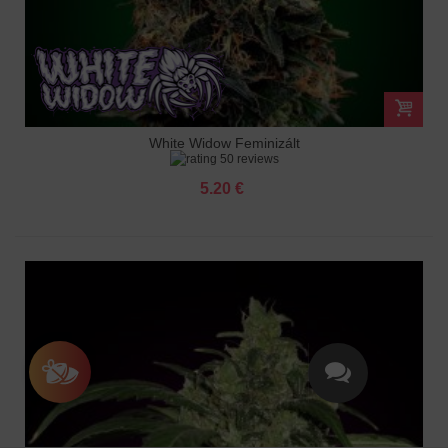
White Widow Feminizált
50 reviews
5.20 €