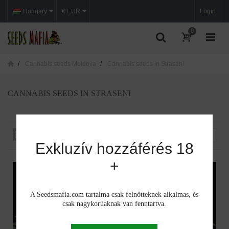
Hungary
€ EUR
Login
0
Cannabis seeds Moldova
Cannabis seeds in Straseni
CANNABIS SEEDS IN STRASENI
Rendezés iszerint
--
Exkluzív hozzáférés 18
+
A Seedsmafia.com tartalma csak felnőtteknek alkalmas, és
csak nagykorúaknak van fenntartva.