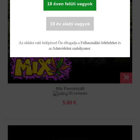
18 éven felüli vagyok
18 év alatti vagyok
Az oldalra való belépéssel Ön elfogadja a
Felhasználási feltételeket
és
az
Adatvédelmi szabályzatot
.
Mix Feminizált
65 reviews
5.60 €