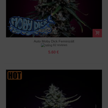
Auto Moby Dick Feminizált
82 reviews
5.60 €