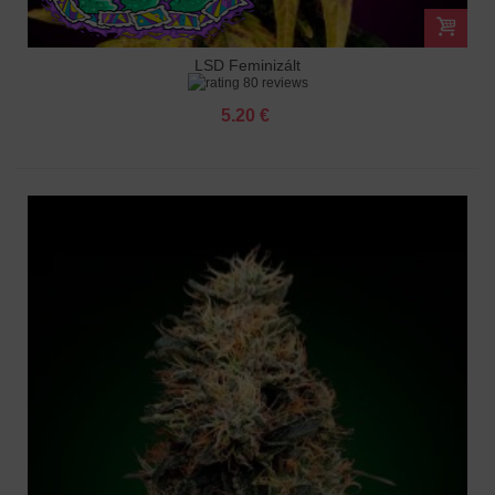
LSD Feminizált
80 reviews
5.20 €