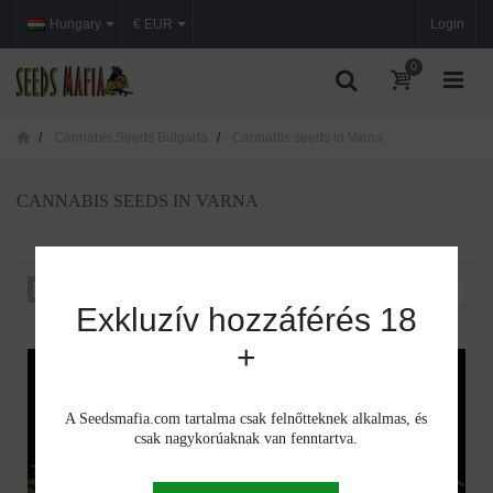
Hungary
€ EUR
Login
0
Cannabis Seeds Bulgaria
Cannabis seeds in Varna
CANNABIS SEEDS IN VARNA
Rendezés iszerint
--
Exkluzív hozzáférés 18
+
A Seedsmafia.com tartalma csak felnőtteknek alkalmas, és
csak nagykorúaknak van fenntartva.