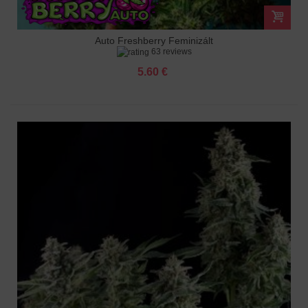
Auto Freshberry Feminizált
63 reviews
5.60 €