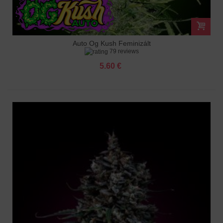
Auto Og Kush Feminizált
79 reviews
5.60 €