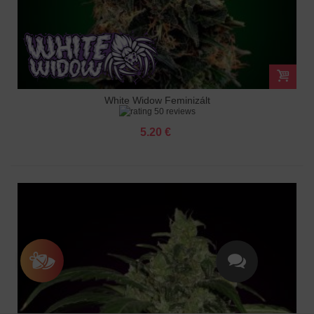
White Widow Feminizált
50 reviews
5.20 €