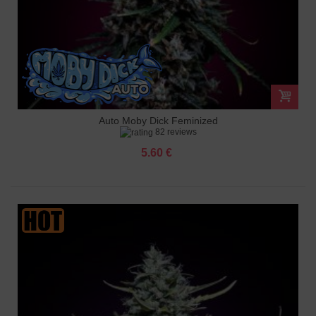
Auto Moby Dick Feminized
82 reviews
5.60 €