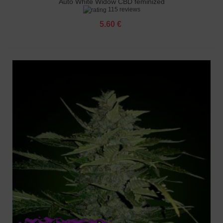
Auto White Widow CBD feminized
115 reviews
5.60 €