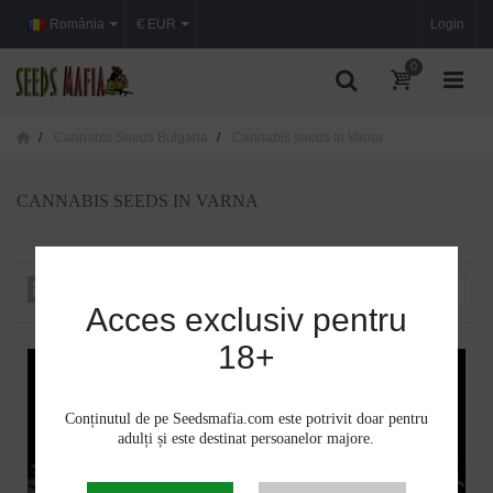
România
€ EUR
Login
0
Cannabis Seeds Bulgaria
Cannabis seeds in Varna
CANNABIS SEEDS IN VARNA
Sortare după
--
Acces exclusiv pentru
18+
Conținutul de pe Seedsmafia.com este potrivit doar pentru
adulți și este destinat persoanelor majore.