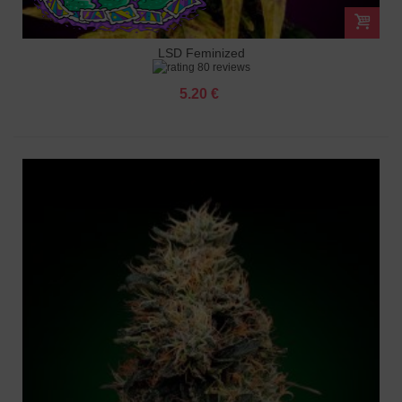
LSD Feminized
80 reviews
5.20 €