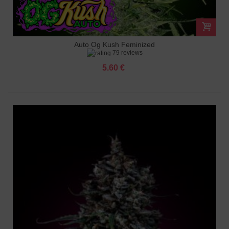
Auto Og Kush Feminized
79 reviews
5.60 €