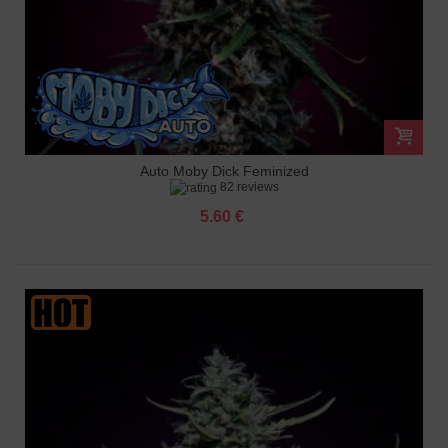
Auto Moby Dick Feminized
82 reviews
5.60 €