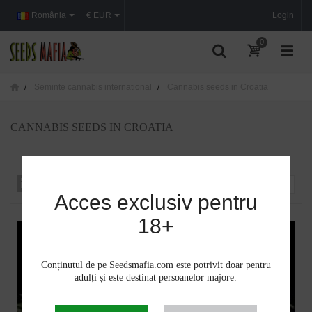
România
€ EUR
Login
0
Seminte cannabis international
Cannabis seeds in Croatia
CANNABIS SEEDS IN CROATIA
Sortare după
--
Acces exclusiv pentru
18+
Conținutul de pe Seedsmafia.com este potrivit doar pentru
adulți și este destinat persoanelor majore.