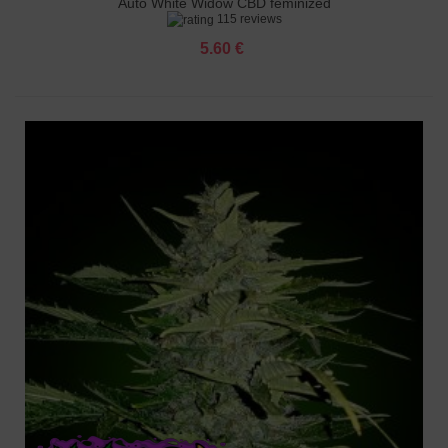
Auto White Widow CBD feminized
115 reviews
5.60 €