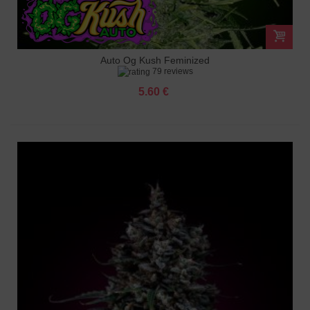
Auto Og Kush Feminized
79 reviews
5.60 €