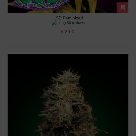
LSD Feminized
80 reviews
5.20 €