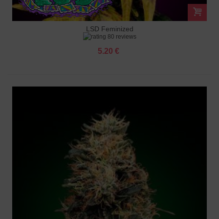
LSD Feminized
80 reviews
5.20 €