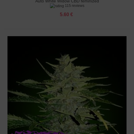
Auto White Widow CBD feminized
115 reviews
5.60 €