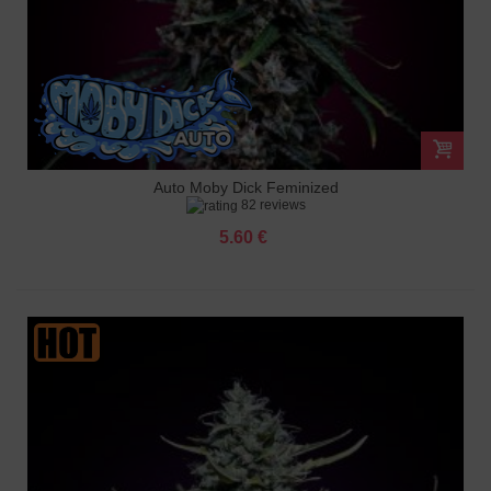
Auto Moby Dick Feminized
82 reviews
5.60 €