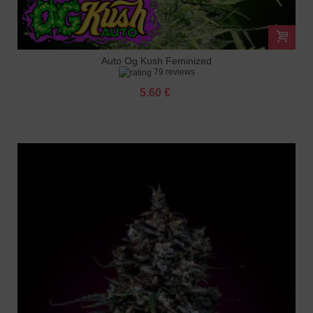
Auto Og Kush Feminized
79 reviews
5.60 €