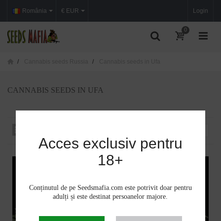
România
€ EUR
Login
0
Cannabis seeds Russia
Cannabis seeds in Ufa
CANNABIS SEEDS IN UFA
Sortare după
--
Acces exclusiv pentru
18+
Conținutul de pe Seedsmafia.com este potrivit doar pentru
adulți și este destinat persoanelor majore.