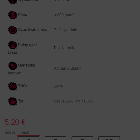
Plon:
≈ 800 gr/m2
Czas kwitnienia:
7 - 8 tygodnie
Pełny cykl
Październik
życia:
Genetyka
Afghan X Skunk
konopi:
THC:
24 %
Typ:
Sativa 15%, Indica 85%
5.20 €
Seeds in pack: