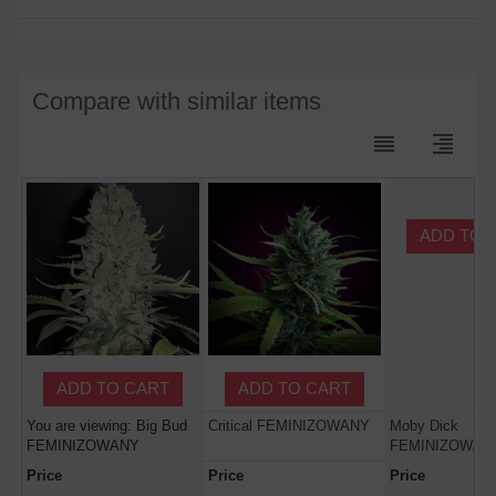
Compare with similar items
reorder
format_align_right
ADD TO 
ADD TO CART
ADD TO CART
You are viewing: Big Bud
Critical FEMINIZOWANY
Moby Dick
FEMINIZOWANY
FEMINIZOWAN
Price
Price
Price