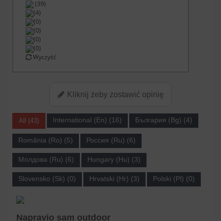
(39)
(4)
(0)
(0)
(0)
(0)
Wyczyść
Kliknij żeby zostawić opinię
International (En) (16)
България (Bg) (4)
All (43)
România (Ro) (5)
Россия (Ru) (6)
Молдова (Ru) (6)
Hungary (Hu) (3)
Slovensko (Sk) (0)
Hrvatski (Hr) (3)
Polski (Pl) (0)
Napravio sam outdoor