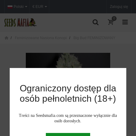
Polski
€ EUR
Zaloguj się
0
Feminizowane Nasiona Konopi
Big Bud FEMINIZOWANY
Ograniczony dostęp dla
osób pełnoletnich (18+)
Treści na Seedsmafia.com są przeznaczone wyłącznie dla
osób dorosłych.