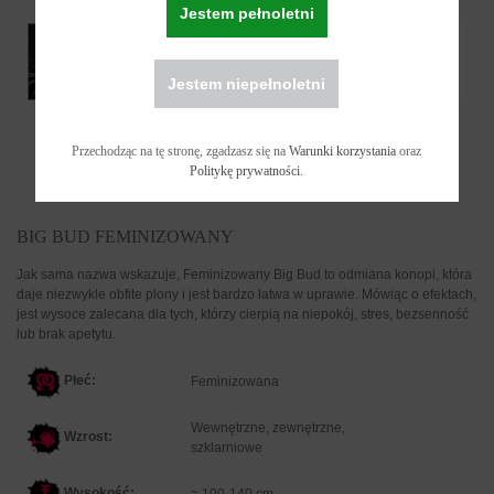
Jestem pełnoletni
Jestem niepełnoletni
Przechodząc na tę stronę, zgadzasz się na
Warunki korzystania
oraz
Politykę prywatności
.
BIG BUD FEMINIZOWANY
Jak sama nazwa wskazuje, Feminizowany Big Bud to odmiana konopi, która
daje niezwykle obfite plony i jest bardzo łatwa w uprawie. Mówiąc o efektach,
jest wysoce zalecana dla tych, którzy cierpią na niepokój, stres, bezsenność
lub brak apetytu.
Płeć:
F
eminizowana
Wewnętrzne, zewnętrzne,
Wzrost:
szklarniowe
Wysokość:
≈ 100-140 cm