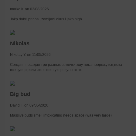
marko k. on 03/08/2026
Jakp dobri prinosi, zemljani okus i jako high
Nikolas
Nikolay Y. on 11/05/2026
Сегодня посадил три разных семечки,жду пока прорежутся,пока
все супер,если что отпишу о результатах
Big bud
David F. on 09/05/2026
Massive buds smell intoxicating needs space (was very large)