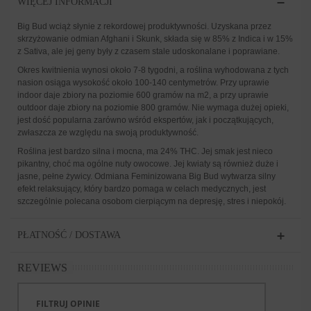
WIĘCEJ INFORMACJI
Big Bud wciąż słynie z rekordowej produktywności. Uzyskana przez
skrzyżowanie odmian Afghani i Skunk, składa się w 85% z Indica i w 15%
z Sativa, ale jej geny były z czasem stale udoskonalane i poprawiane.
Okres kwitnienia wynosi około 7-8 tygodni, a roślina wyhodowana z tych
nasion osiąga wysokość około 100-140 centymetrów. Przy uprawie
indoor daje zbiory na poziomie 600 gramów na m2, a przy uprawie
outdoor daje zbiory na poziomie 800 gramów. Nie wymaga dużej opieki,
jest dość popularna zarówno wśród ekspertów, jak i początkujących,
zwłaszcza ze względu na swoją produktywność.
Roślina jest bardzo silna i mocna, ma 24% THC. Jej smak jest nieco
pikantny, choć ma ogólne nuty owocowe. Jej kwiaty są również duże i
jasne, pełne żywicy. Odmiana Feminizowana Big Bud wytwarza silny
efekt relaksujący, który bardzo pomaga w celach medycznych, jest
szczególnie polecana osobom cierpiącym na depresję, stres i niepokój.
PŁATNOŚĆ / DOSTAWA
REVIEWS
FILTRUJ OPINIE