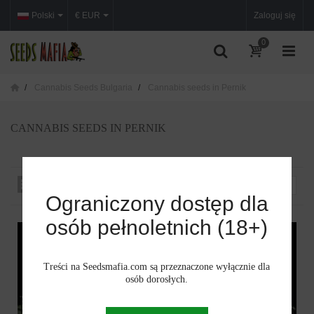
Polski
€ EUR
Zaloguj się
0
Cannabis Seeds Bulgaria
Cannabis seeds in Pernik
CANNABIS SEEDS IN PERNIK
Sortuj według
--
Ograniczony dostęp dla
osób pełnoletnich (18+)
Treści na Seedsmafia.com są przeznaczone wyłącznie dla
osób dorosłych.