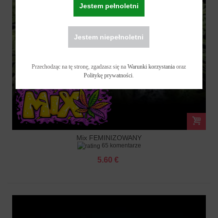
Jestem pełnoletni
Jestem niepełnoletni
Przechodząc na tę stronę, zgadzasz się na
Warunki korzystania
oraz
Politykę prywatności
.
Mix FEMINIZOWANY
65 komentarze
5.60 €